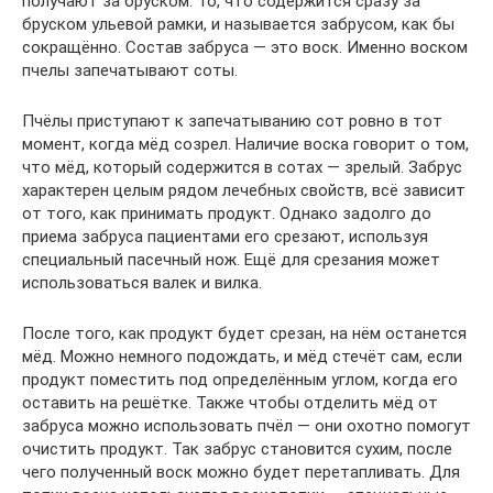
получают за бруском. То, что содержится сразу за
бруском ульевой рамки, и называется забрусом, как бы
сокращённо. Состав забруса — это воск. Именно воском
пчелы запечатывают соты.
Пчёлы приступают к запечатыванию сот ровно в тот
момент, когда мёд созрел. Наличие воска говорит о том,
что мёд, который содержится в сотах — зрелый. Забрус
характерен целым рядом лечебных свойств, всё зависит
от того, как принимать продукт. Однако задолго до
приема забруса пациентами его срезают, используя
специальный пасечный нож. Ещё для срезания может
использоваться валек и вилка.
После того, как продукт будет срезан, на нём останется
мёд. Можно немного подождать, и мёд стечёт сам, если
продукт поместить под определённым углом, когда его
оставить на решётке. Также чтобы отделить мёд от
забруса можно использовать пчёл — они охотно помогут
очистить продукт. Так забрус становится сухим, после
чего полученный воск можно будет перетапливать. Для