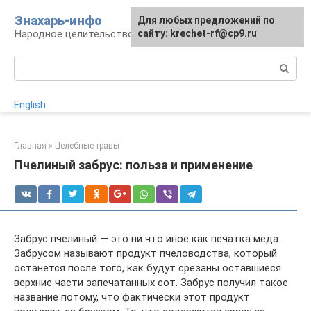
Перейти
Знахарь-инфо
Для любых предложений по
к
Народное целительство: рецепты и методы
сайту: krechet-rf@cp9.ru
контенту
Поиск:
English
Главная
»
Целебные травы
Пчелиный забрус: польза и применение
Забрус пчелиный — это ни что иное как печатка мёда.
Забрусом называют продукт пчеловодства, который
останется после того, как будут срезаны оставшиеся
верхние части запечатанных сот. Забрус получил такое
название потому, что фактически этот продукт