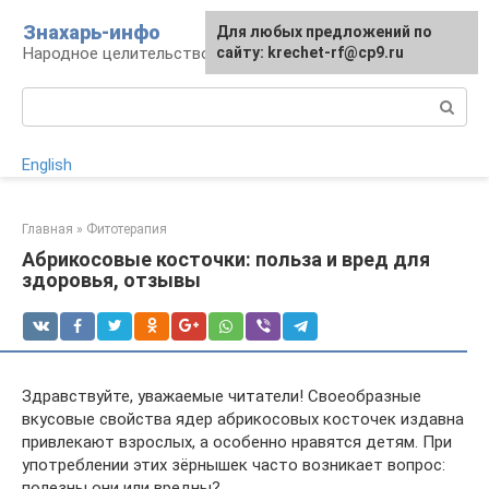
Перейти
Знахарь-инфо
Для любых предложений по
к
Народное целительство: рецепты и методы
сайту: krechet-rf@cp9.ru
контенту
Поиск:
English
Главная
»
Фитотерапия
Абрикосовые косточки: польза и вред для
здоровья, отзывы
Здравствуйте, уважаемые читатели! Своеобразные
вкусовые свойства ядер абрикосовых косточек издавна
привлекают взрослых, а особенно нравятся детям. При
употреблении этих зёрнышек часто возникает вопрос:
полезны они или вредны?