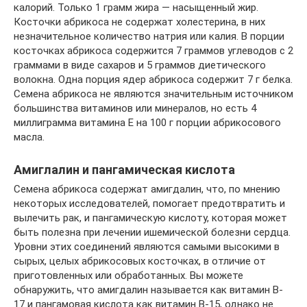
калорий. Только 1 грамм жира — насыщенный жир.
Косточки абрикоса не содержат холестерина, в них
незначительное количество натрия или калия. В порции
косточках абрикоса содержится 7 граммов углеводов с 2
граммами в виде сахаров и 5 граммов диетического
волокна. Одна порция ядер абрикоса содержит 7 г белка.
Семена абрикоса не являются значительным источником
большинства витаминов или минералов, но есть 4
миллиграмма витамина Е на 100 г порции абрикосового
масла.
Амиглалин и пангамическая кислота
Семена абрикоса содержат амигдалин, что, по мнению
некоторых исследователей, помогает предотвратить и
вылечить рак, и пангамическую кислоту, которая может
быть полезна при лечении ишемической болезни сердца.
Уровни этих соединений являются самыми высокими в
сырых, целых абрикосовых косточках, в отличие от
приготовленных или обработанных. Вы можете
обнаружить, что амигдалин называется как витамин B-
17 и пангамовая кислота как витамин B-15, однако не