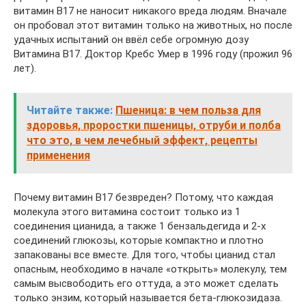
витамин В17 не наносит никакого вреда людям. Вначале
он пробовал этот витамин только на животных, но после
удачных испытаний он ввёл себе огромную дозу
Витамина В17. Доктор Кребс Умер в 1996 году (прожил 96
лет).
Читайте также:
Пшеница: в чем польза для
здоровья, проростки пшеницы, отруби и полба
что это, в чем лечебный эффект, рецепты
применения
Почему витамин В17 безвреден? Потому, что каждая
молекула этого витамина состоит только из 1
соединения цианида, а также 1 бензальдегида и 2-х
соединений глюкозы, которые компактно и плотно
запакованы все вместе. Для того, чтобы цианид стал
опасным, необходимо в начале «открыть» молекулу, тем
самым высвободить его оттуда, а это может сделать
только энзим, который называется бета-глюкозидаза.