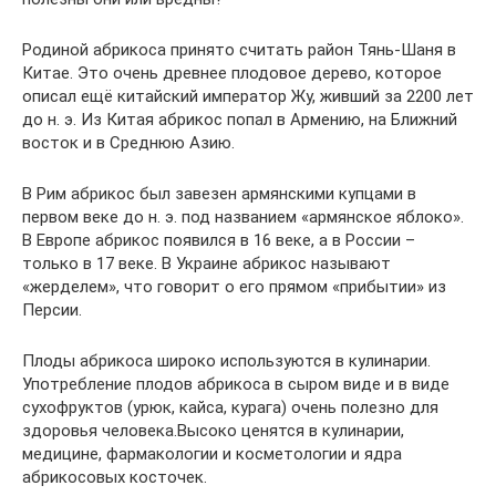
Родиной абрикоса принято считать район Тянь-Шаня в
Китае. Это очень древнее плодовое дерево, которое
описал ещё китайский император Жу, живший за 2200 лет
до н. э. Из Китая абрикос попал в Армению, на Ближний
восток и в Среднюю Азию.
В Рим абрикос был завезен армянскими купцами в
первом веке до н. э. под названием «армянское яблоко».
В Европе абрикос появился в 16 веке, а в России –
только в 17 веке. В Украине абрикос называют
«жерделем», что говорит о его прямом «прибытии» из
Персии.
Плоды абрикоса широко используются в кулинарии.
Употребление плодов абрикоса в сыром виде и в виде
сухофруктов (урюк, кайса, курага) очень полезно для
здоровья человека.Высоко ценятся в кулинарии,
медицине, фармакологии и косметологии и ядра
абрикосовых косточек.