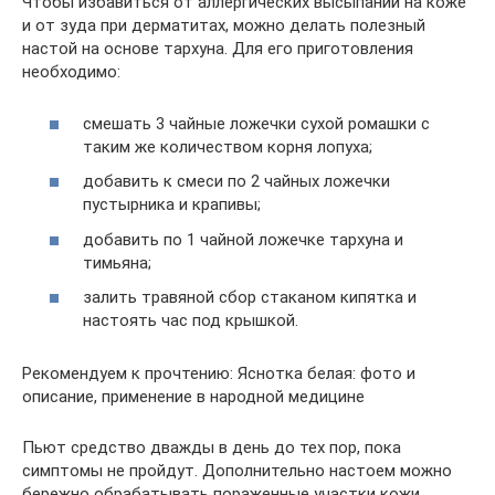
Чтобы избавиться от аллергических высыпаний на коже
и от зуда при дерматитах, можно делать полезный
настой на основе тархуна. Для его приготовления
необходимо:
смешать 3 чайные ложечки сухой ромашки с
таким же количеством корня лопуха;
добавить к смеси по 2 чайных ложечки
пустырника и крапивы;
добавить по 1 чайной ложечке тархуна и
тимьяна;
залить травяной сбор стаканом кипятка и
настоять час под крышкой.
Рекомендуем к прочтению: Яснотка белая: фото и
описание, применение в народной медицине
Пьют средство дважды в день до тех пор, пока
симптомы не пройдут. Дополнительно настоем можно
бережно обрабатывать пораженные участки кожи.