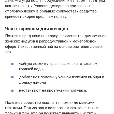
день — с утра после пробуждения и вечером перед тем,
как лечь спать. Разовая дозировка составляет 1
столовую ложку, в больших количествах средство
принесет скорее вред, чем пользу.
Чай с тархуном для женщин
Польза и вред напитка тархун применяется для лечения
женских недугов в репродуктивной и мочеполовой
сфере. Лекарственный чай на основе растения делают
так:
чайную ложечку травы заливают стаканом
горячей воды;
добавляют половину чайной ложечки имбиря и
дольку лимона;
настаивают на протяжении получаса.
Полезное средство пьют в теплом виде мелкими
глотками. Польза чая с эстрагоном заключается не
только в том, что он помогает вылечить цистит и