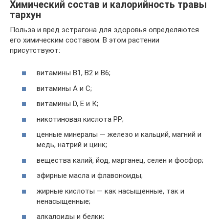
Химический состав и калорийность травы
тархун
Польза и вред эстрагона для здоровья определяются
его химическим составом. В этом растении
присутствуют:
витамины В1, В2 и В6;
витамины А и С;
витамины D, Е и К;
никотиновая кислота РР;
ценные минералы — железо и кальций, магний и
медь, натрий и цинк;
вещества калий, йод, марганец, селен и фосфор;
эфирные масла и флавоноиды;
жирные кислоты — как насыщенные, так и
ненасыщенные;
алкалоиды и белки;