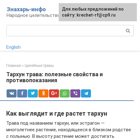
Перейти
Знахарь-инфо
Для любых предложений по
к
Народное целительство: рецепты и методы
сайту: krechet-rf@cp9.ru
контенту
Поиск:
English
Главная
»
Целебные травы
Тархун трава: полезные свойства и
противопоказания
Как выглядит и где растет тархун
Трава под названием тархун, или эстрагон —
многолетнее растение, находящееся в близком родстве
с полынью. В высоту растение может достигать