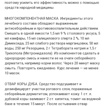
поэтому усилить его эффективность можно с помощью
средств народной медицины.
МНОГОКОМПОНЕНТНАЯ МАСКА. Ингредиенты этого
лечебного состава обладают выраженным
антисеборейным и противовоспалительным действием.
Смешать в одной емкости 1,5 мл 9 % столового уксуса, 5
мл камфары, 15 мл салицилового спирта 2 %, 10 мл
Димексида, 25 мл слабого раствора марганцовки, 50 мл
воды, 250 мг Резорцина, 2 г Тетрабората натрия и 1,5 г
Трихопола (Метронидазола). Из компонентов сделать в
однородную смесь и нанести ее на очаги себорейного
дерматита, например корни волос. Через 20 минут маску
смыть. Повторять ежедневно. Курс лечения — не менее
10 масок.
ОТВАР КОРЫ ДУБА. Средство подсушивает и
дезинфицирует участки рогового слоя, пораженные
себорейным дерматитом, успокаивает кожу. 1 ст. л.
дубовой коры заливают 2 ст. кипятка, томят на водяной
бане в течение 15 минут. После остывания отвар