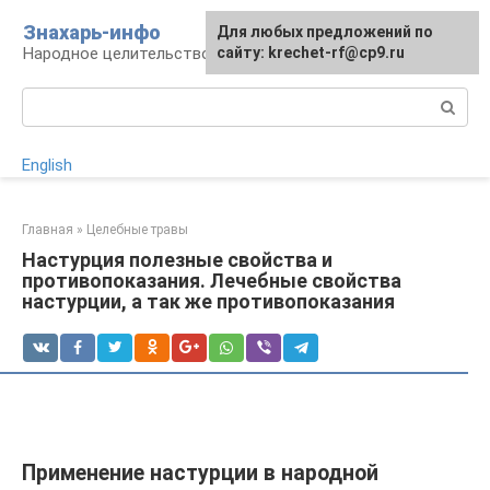
Перейти
Знахарь-инфо
Для любых предложений по
к
Народное целительство: рецепты и методы
сайту: krechet-rf@cp9.ru
контенту
Поиск:
English
Главная
»
Целебные травы
Настурция полезные свойства и
противопоказания. Лечебные свойства
настурции, а так же противопоказания
Применение настурции в народной