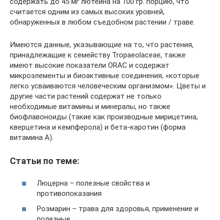
содержать до 45 мг лютеина на 100 гр. порцию, что
считается одним из самых высоких уровней,
обнаруженных в любом съедобном растении / траве.
Имеются данные, указывающие на то, что растения,
принадлежащие к семейству Tropaeolaceae, также
имеют высокие показатели ORAC и содержат
микроэлементы и биоактивные соединения, «которые
легко усваиваются человеческим организмом». Цветы и
другие части растений содержат не только
необходимые витамины и минералы, но также
биофлавоноиды (такие как производные мирицетина,
кверцетина и кемпферола) и бета-каротин (форма
витамина А).
Статьи по теме:
Люцерна – полезные свойства и
противопоказания
Розмарин – трава для здоровья, применение и
полезные…