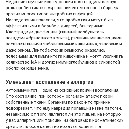
Недавние научные исследования подтвердили важную
роль пробиотиков в укреплении естественного барьера
против многих типов микробных инфекций.
Исследования показали, что пробиотики могут быть
эффективными в борьбе с диареей, бактериями
Клостридиум диффициле (главный возбудитель
псевдомембранозного колита), различными инфекциями,
воспалительными заболеваниями кишечника, запорами и
даже раком. Лактобактерии рамнозус оказались
полезными для иммунитета кишечника и могут увеличить
количество IgA и других иммуноглобулинов в слизистой
оболочке кишечника.
Уменьшает воспаление и аллергии
Аутоиммунитет – одна из основных причин воспаления.
Это состояние, при котором организм атакует свои
собственные ткани. Организм по какой-то причине
подозревает, что ему навредил попавший извне патоген,
независимо от того, является ли это пищей, на которую
у вас аллергия, или токсины из бытовых и косметических
средств, плохое качество воздуха, воды и т. д.