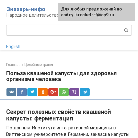
Перейти
Знахарь-инфо
Для любых предложений по
к
Народное целительство: рецепты и методы
сайту: krechet-rf@cp9.ru
контенту
Поиск:
English
Главная
»
Целебные травы
Польза квашеной капусты для здоровья
организма человека
Секрет полезных свойств квашеной
капусты: ферментация
По данным Института интегративной медицины в
Виттенском университете в Германии, закваска капусты