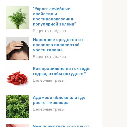
“Укроп: лечебные
свойства и
противопоказания
популярной зелени”
Рецепты предков
Народные средства от
псориаза волосистой
части головы
Рецепты предков
Как правильно есть ягоды
годжи, чтобы похудеть?
Целебные травы
Адамово яблоко или где
растет маклюра
Целебные травы
Чем почистить сосуды от