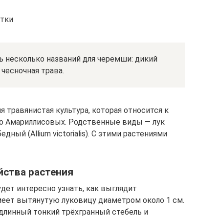
етки
ь несколько названий для черемши: дикий
, чесночная трава.
я травянистая культура, которая относится к
тво Амариллисовых. Родственные виды — лук
едный (Allium victorialis). С этими растениями
йства растения
ет интересно узнать, как выглядит
меет вытянутую луковицу диаметром около 1 см.
длинный тонкий трёхгранный стебель и