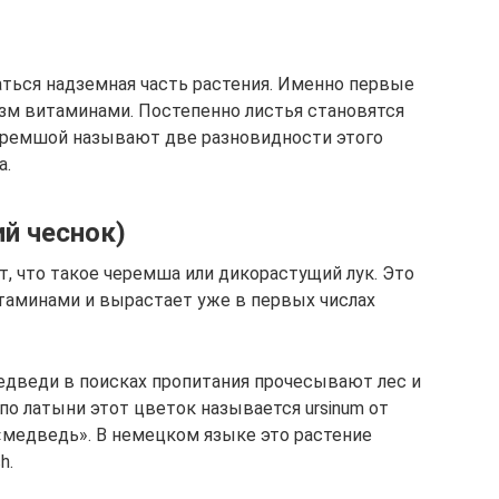
аться надземная часть растения. Именно первые
зм витаминами. Постепенно листья становятся
Черемшой называют две разновидности этого
а.
й чеснок)
 что такое черемша или дикорастущий лук. Это
таминами и вырастает уже в первых числах
едведи в поисках пропитания прочесывают лес и
о латыни этот цветок называется ursinum от
т «медведь». В немецком языке это растение
h.