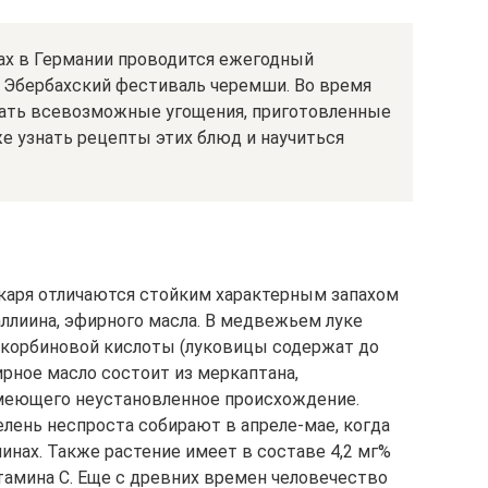
ах в Германии проводится ежегодный
 — Эбербахский фестиваль черемши. Во время
дать всевозможные угощения, приготовленные
е узнать рецепты этих блюд и научиться
лекаря отличаются стойким характерным запахом
 аллиина, эфирного масла. В медвежьем луке
скорбиновой кислоты (луковицы содержат до
ирное масло состоит из меркаптана,
имеющего неустановленное происхождение.
елень неспроста собирают в апреле-мае, когда
нах. Также растение имеет в составе 4,2 мг%
тамина С. Еще с древних времен человечество