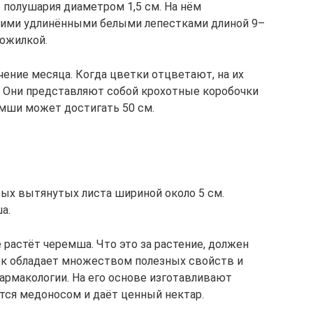
полушария диаметром 1,5 см. На нём
кими удлинёнными белыми лепестками длиной 9–
рожилкой.
ение месяца. Когда цветки отцветают, на их
. Они представляют собой крохотные коробочки
емши может достигать 50 см.
рых вытянутых листа шириной около 5 см.
а.
 растёт черемша. Что это за растение, должен
ок обладает множеством полезных свойств и
армакологии. На его основе изготавливают
тся медоносом и даёт ценный нектар.