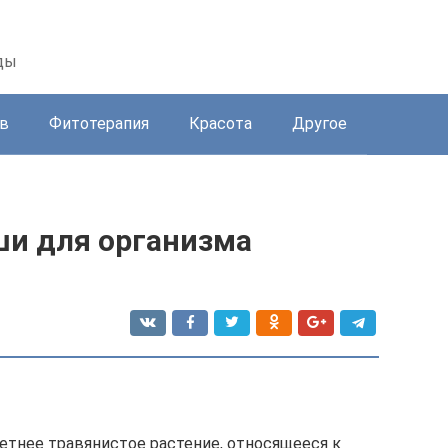
ды
в
Фитотерапия
Красота
Другое
ши для организма
тнее травянистое растение, относящееся к