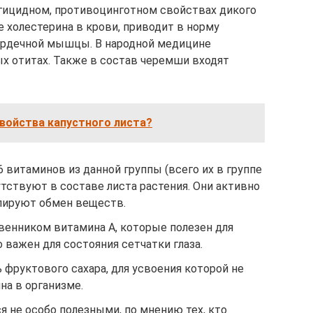
гицидном, противоцинготном свойствах дикого
 холестерина в крови, приводит в норму
ердечной мышцы. В народной медицине
ых отитах. Также в состав черемши входят
войства капустного листа?
6 витаминов из данной группы (всего их в группе
тствуют в составе листа растения. Они активно
улируют обмен веществ.
венником витамина А, которые полезен для
о важен для состояния сетчатки глаза.
 фруктового сахара, для усвоения которой не
на в организме.
 не особо полезными, по мнению тех, кто