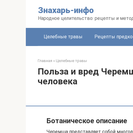
Перейти
Знахарь-инфо
к
контенту
Народное целительство: рецепты и мето
Целебные травы
Рецепты предко
Главная
»
Целебные травы
Польза и вред Черем
человека
Ботаническое описание
Черемша представляет собой многоле