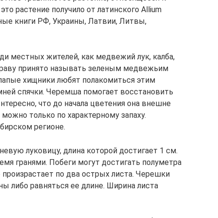
то растение получило от латинского Allium
сные книги РФ, Украины, Латвии, Литвы,
ди местных жителей, как медвежий лук, калба,
у траву принято называть зеленым медвежьим
солапые хищники любят полакомиться этим
мней спячки. Черемша помогает восстановить
нтересно, что до начала цветения она внешне
 можно только по характерному запаху.
бирском регионе.
евую луковицу, длина которой достигает 1 см.
ремя гранями. Побеги могут достигать полуметра
 произрастает по два острых листа. Черешки
ны либо равняться ее длине. Ширина листа