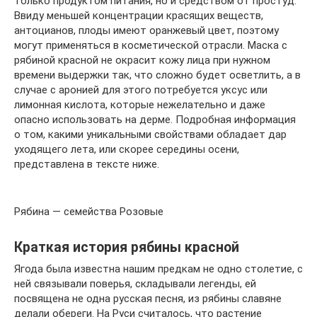
только продуктом питания, но и средством от простуд.
Ввиду меньшей концентрации красящих веществ,
антоцианов, плоды имеют оранжевый цвет, поэтому
могут применяться в косметической отрасли. Маска с
рябиной красной не окрасит кожу лица при нужном
времени выдержки так, что сложно будет осветлить, а в
случае с аронией для этого потребуется уксус или
лимонная кислота, которые нежелательно и даже
опасно использовать на дерме. Подробная информация
о том, какими уникальными свойствами обладает дар
уходящего лета, или скорее середины осени,
представлена в тексте ниже.
Рябина — семейства Розовые
Краткая история рябины красной
Ягода была известна нашим предкам не одно столетие, с
ней связывали поверья, складывали легенды, ей
посвящена не одна русская песня, из рябины славяне
делали обереги. На Руси считалось, что растение