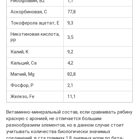
Рибофлавин, В2
1,1
Аскорбиновая, С
77,8
Токоферола ацетат, Е
9,3
Никотиновая кислота,
3,5
PP
Калий, K
9,2
Кальций, Ca
4,2
Магний, Mg
82,8
Фосфор, P
2,1
Железо, Fe
11,1
Витаминно-минеральный состав, если сравнивать рябину
красную с аронией, не отличается большим
разнообразием элементов, но в данном случае стоит
учитывать количества биологически значимых
соединений: в ста граммах 1,8 дневных норм по бета-