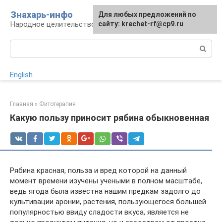
Перейти
Знахарь-инфо
Для любых предложений по
к
Народное целительство: рецепты и методы
сайту: krechet-rf@cp9.ru
контенту
Поиск:
English
Главная
»
Фитотерапия
Какую пользу приносит рябина обыкновенная
Рябина красная, польза и вред которой на данный
момент времени изучены учеными в полном масштабе,
ведь ягода была известна нашим предкам задолго до
культивации аронии, растения, пользующегося большей
популярностью ввиду сладости вкуса, является не