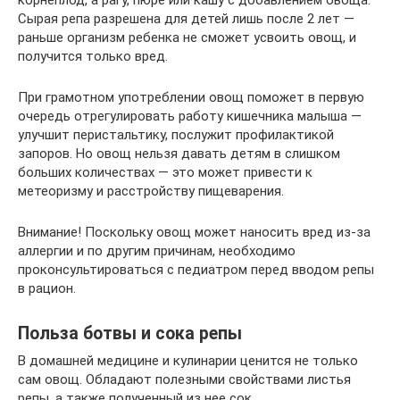
корнеплод, а рагу, пюре или кашу с добавлением овоща.
Сырая репа разрешена для детей лишь после 2 лет —
раньше организм ребенка не сможет усвоить овощ, и
получится только вред.
При грамотном употреблении овощ поможет в первую
очередь отрегулировать работу кишечника малыша —
улучшит перистальтику, послужит профилактикой
запоров. Но овощ нельзя давать детям в слишком
больших количествах — это может привести к
метеоризму и расстройству пищеварения.
Внимание! Поскольку овощ может наносить вред из-за
аллергии и по другим причинам, необходимо
проконсультироваться с педиатром перед вводом репы
в рацион.
Польза ботвы и сока репы
В домашней медицине и кулинарии ценится не только
сам овощ. Обладают полезными свойствами листья
репы, а также полученный из нее сок.