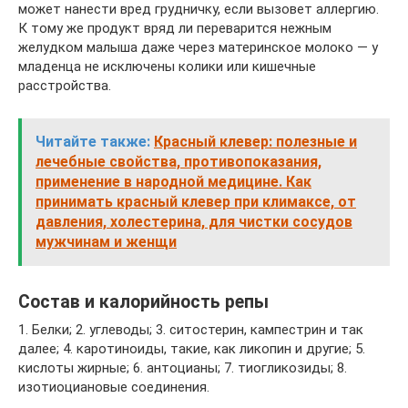
может нанести вред грудничку, если вызовет аллергию.
К тому же продукт вряд ли переварится нежным
желудком малыша даже через материнское молоко — у
младенца не исключены колики или кишечные
расстройства.
Читайте также:
Красный клевер: полезные и
лечебные свойства, противопоказания,
применение в народной медицине. Как
принимать красный клевер при климаксе, от
давления, холестерина, для чистки сосудов
мужчинам и женщи
Состав и калорийность репы
1. Белки; 2. углеводы; 3. ситостерин, кампестрин и так
далее; 4. каротиноиды, такие, как ликопин и другие; 5.
кислоты жирные; 6. антоцианы; 7. тиогликозиды; 8.
изотиоциановые соединения.