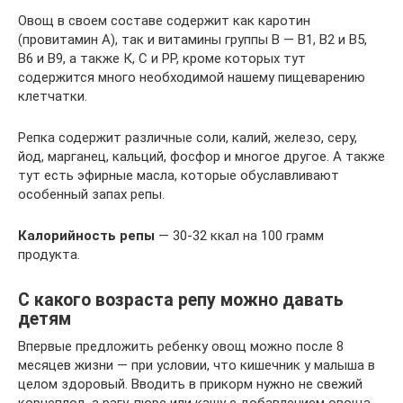
Овощ в своем составе содержит как каротин
(провитамин А), так и витамины группы В — В1, В2 и В5,
В6 и В9, а также К, С и РР, кроме которых тут
содержится много необходимой нашему пищеварению
клетчатки.
Репка содержит различные соли, калий, железо, серу,
йод, марганец, кальций, фосфор и многое другое. А также
тут есть эфирные масла, которые обуславливают
особенный запах репы.
Калорийность репы
— 30-32 ккал на 100 грамм
продукта.
С какого возраста репу можно давать
детям
Впервые предложить ребенку овощ можно после 8
месяцев жизни — при условии, что кишечник у малыша в
целом здоровый. Вводить в прикорм нужно не свежий