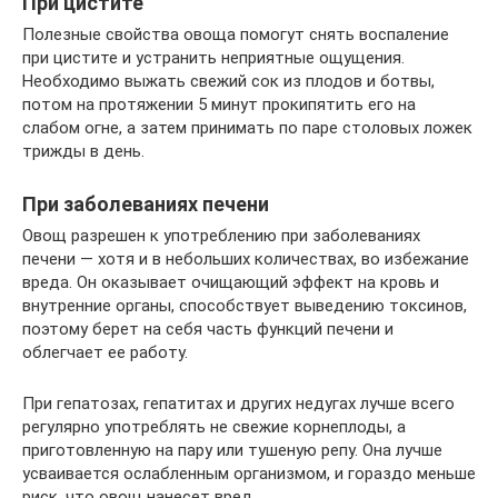
При цистите
Полезные свойства овоща помогут снять воспаление
при цистите и устранить неприятные ощущения.
Необходимо выжать свежий сок из плодов и ботвы,
потом на протяжении 5 минут прокипятить его на
слабом огне, а затем принимать по паре столовых ложек
трижды в день.
При заболеваниях печени
Овощ разрешен к употреблению при заболеваниях
печени — хотя и в небольших количествах, во избежание
вреда. Он оказывает очищающий эффект на кровь и
внутренние органы, способствует выведению токсинов,
поэтому берет на себя часть функций печени и
облегчает ее работу.
При гепатозах, гепатитах и других недугах лучше всего
регулярно употреблять не свежие корнеплоды, а
приготовленную на пару или тушеную репу. Она лучше
усваивается ослабленным организмом, и гораздо меньше
риск, что овощ нанесет вред.