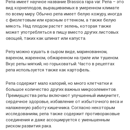
Репа имеет научное название Brassica rapa var. Репа – это
вид корнеплодов, выращиваемых в умеренном климате
по всему миру. Обычно репа имеет белую кожуру, иногда
с фиолетовым или красным оттенком, а также белую
мякоть. Над плодом растет зелень, которая также
может употребляться в пищу вместо других листовых
овощей, таких как шпинат или капуста.
Репу можно кушать в сыром виде, маринованном,
вареном, жаренном, обжаренном на гриле или тушеном.
Вкус репы мягкий, но горьковатый. Часто в рецептах
репа используется также как картофель.
Репа содержит мало калорий, но много клетчатки и
большое количество других важных микроэлементов.
Преимущества репы включают улучшенный иммунитет,
сердечное здоровье, избавление от избыточного веса и
налаженную работу кишечника. Согласно некоторым
исследованиям, репа также содержит противораковые
соединения и даже ассоциируется с уменьшенным
риском развития рака.