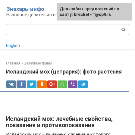
Перейти
Знахарь-инфо
Для любых предложений по
к
Народное целительство: рецепты и методы
сайту: krechet-rf@cp9.ru
контенту
Поиск:
English
Главная
»
Целебные травы
Исландский мох (цетрария): фото растения
Исландский мох: лечебные свойства,
показания и противопоказания
Исландский мох – лишайник, слоевище которого