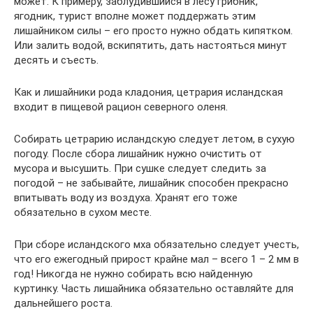
может. К примеру, заблудившийся в лесу грибник,
ягодник, турист вполне может поддержать этим
лишайником силы – его просто нужно обдать кипятком.
Или залить водой, вскипятить, дать настояться минут
десять и съесть.
Как и лишайники рода кладония, цетрария исландская
входит в пищевой рацион северного оленя.
Собирать цетрарию исландскую следует летом, в сухую
погоду. После сбора лишайник нужно очистить от
мусора и высушить. При сушке следует следить за
погодой – не забывайте, лишайник способен прекрасно
впитывать воду из воздуха. Хранят его тоже
обязательно в сухом месте.
При сборе исландского мха обязательно следует учесть,
что его ежегодный прирост крайне мал – всего 1 – 2 мм в
год! Никогда не нужно собирать всю найденную
куртинку. Часть лишайника обязательно оставляйте для
дальнейшего роста.