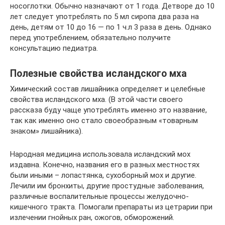
носоглотки. Обычно назначают от 1 года. Детворе до 10
лет следует употреблять по 5 мл сиропа два раза на
день, детям от 10 до 16 — по 1 ч.л 3 раза в день. Однако
перед употреблением, обязательно получите
консультацию педиатра.
Полезные свойства исландского мха
Химический состав лишайника определяет и целебные
свойства исландского мха. (В этой части своего
рассказа буду чаще употреблять именно это название,
так как именно оно стало своеобразным «товарным
знаком» лишайника).
Народная медицина использовала исландский мох
издавна. Конечно, названия его в разных местностях
были иными – лопастянка, сухоборный мох и другие.
Лечили им бронхиты, другие простудные заболевания,
различные воспалительные процессы желудочно-
кишечного тракта. Помогали препараты из цетрарии при
излечении гнойных ран, ожогов, обморожений.