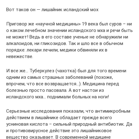
Вот таков он — лишайник исландский мох
Приговор же «научной медицины» 19 века был суров – ни
о каком лечебном значении исландского мха и речи быть
не может! Ведь в его составе ученые не обнаружили ни
алкалоидов, ни гликозидов. Так и шло все в обычном
порядке: лекари лечили, медики обвиняли их в
невежестве.
И все же… Туберкулез (чахотка) был для того времени
одним из самых страшных заболеваний (похоже,
впрочем, что все возвращается…). Медицина перед
болезнью просто пасовала. А вот настои из
исландского мха… поднимали больных на ноги!
Серьезные исследования показали, что антимикробным
действием в лишайнике обладает прежде всего
усниновая кислота – сильный природный антибиотик. Да
и противовирусное действие это лишайниковое
вещество оказывает. В современной медицине