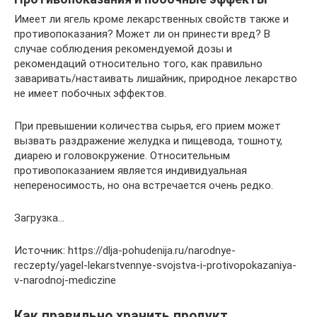
Имеет ли ягель кроме лекарственных свойств также и
противопоказания? Может ли он принести вред? В
случае соблюдения рекомендуемой дозы и
рекомендаций относительно того, как правильно
заваривать/настаивать лишайник, природное лекарство
не имеет побочных эффектов.
При превышении количества сырья, его прием может
вызвать раздражение желудка и пищевода, тошноту,
диарею и головокружение. Относительным
противопоказанием является индивидуальная
непереносимость, но она встречается очень редко.
Загрузка…
Источник: https://dlja-pohudenija.ru/narodnye-
reczepty/yagel-lekarstvennye-svojstva-i-protivopokazaniya-
v-narodnoj-mediczine
Как правильно хранить продукт