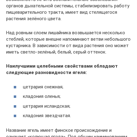
органов дыхательной системы, стабилизировать работу
пищеварительного тракта, имеет вид стелящегося
растения зелёного цвета.
Над ровным слоем лишайника возвышается несколько
стеблей, которые внешне напоминают ветви небольшого
кустарника. В зависимости от вида растения оно может
иметь светло-зелёный, белый, серый оттенок.
Наилучшими целебными свойствами обладают
следующие разновидности ягеля:
цетрария снежная;
кладония оленья;
цетрария исландская;
кладония звездчатая.
Название ягель имеет финское происхождение и
означает «колющая ягода». Под общим наименованием