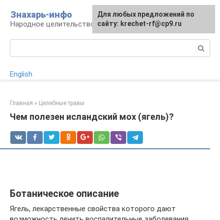
Перейти
Знахарь-инфо
Для любых предложений по
к
Народное целительство: рецепты и методы
сайту: krechet-rf@cp9.ru
контенту
Поиск:
English
Главная
»
Целебные травы
Чем полезен исландский мох (ягель)?
Ботаническое описание
Ягель, лекарственные свойства которого дают
возможность лечить воспалительные заболевания