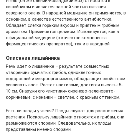
Ягель (он же олений/исландский мох) относится к
лишайникам и является важной частью питания
северного оленя. В народной медицине он применяется, в
основном, в качестве естественного антибиотика.
Обладает слегка горьким вкусом и приятным грибным
ароматом. Применяется целиком. Используется, как в
официальной медицине (в качестве компонента
фармацевтических препаратов), так и в народной.
Описание лишайника
Речь идет о лишайнике – результате совместных
«творений» сумчатых грибов, одноклеточных
водорослей и микроорганизмов, обладающих свойством
усваивать азот. Растет настилами, достигая высоты 5-
10 см. Снаружи его «листики» сиренево-зеленовато-
коричневые, с изнанки – светлее, с красным оттенком.
Есть ли плоды у ягеля? Плоды служат для размножения
растения. Поскольку лишайники относятся к грибам, они
размножаются спорами. Следовательно, их плоды
представлены именно спорами.