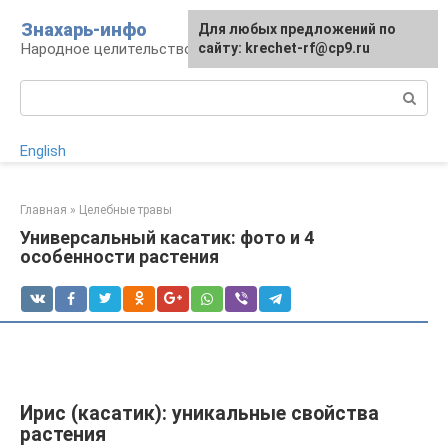
Перейти
Знахарь-инфо
Для любых предложений по
к
Народное целительство: рецепты и методы
сайту: krechet-rf@cp9.ru
контенту
Поиск:
English
Главная
»
Целебные травы
Универсальный касатик: фото и 4
особенности растения
Ирис (касатик): уникальные свойства
растения