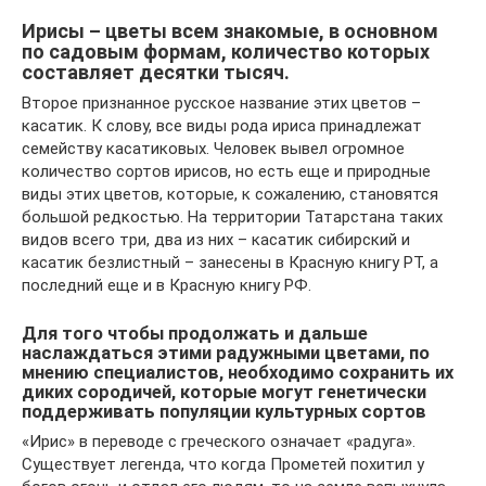
Ирисы – цветы всем знакомые, в основном
по садовым формам, количество которых
составляет десятки тысяч.
Второе признанное русское название этих цветов –
касатик. К слову, все виды рода ириса принадлежат
семейству касатиковых. Человек вывел огромное
количество сортов ирисов, но есть еще и природные
виды этих цветов, которые, к сожалению, становятся
большой редкостью. На территории Татарстана таких
видов всего три, два из них – касатик сибирский и
касатик безлистный – занесены в Красную книгу РТ, а
последний еще и в Красную книгу РФ.
Для того чтобы продолжать и дальше
наслаждаться этими радужными цветами, по
мнению специалистов, необходимо сохранить их
диких сородичей, которые могут генетически
поддерживать популяции культурных сортов
«Ирис» в переводе с греческого означает «радуга».
Существует легенда, что когда Прометей похитил у