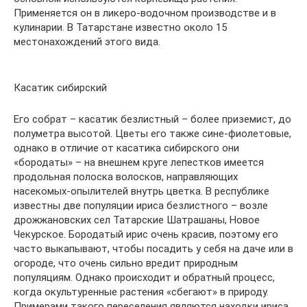
Применяется он в ликеро-водочном производстве и в
кулинарии. В Татарстане известно около 15
местонахождений этого вида.
Касатик сибирский
Его собрат – касатик безлистный – более приземист, до
полуметра высотой. Цветы его также сине-фиолетовые,
однако в отличие от касатика сибирского они
«бородаты» – на внешнем круге лепестков имеется
продольная полоска волосков, направляющих
насекомых-опылителей внутрь цветка. В республике
известны две популяции ириса безлистного – возле
дрожжановских сел Татарские Шатрашаны, Новое
Чекурское. Бородатый ирис очень красив, поэтому его
часто выкапывают, чтобы посадить у себя на даче или в
огороде, что очень сильно вредит природным
популяциям. Однако происходит и обратный процесс,
когда окультуренные растения «сбегают» в природу.
Примерами такого переселения являются находки ириса