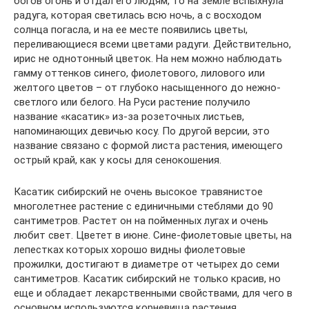
богов огонь и отдал его людям, то на земле вспыхнула
радуга, которая светилась всю ночь, а с восходом
солнца погасла, и на ее месте появились цветы,
переливающиеся всеми цветами радуги. Действительно,
ирис не однотонный цветок. На нем можно наблюдать
гамму оттенков синего, фиолетового, лилового или
желтого цветов – от глубоко насыщенного до нежно-
светлого или белого. На Руси растение получило
название «касатик» из-за розеточных листьев,
напоминающих девичью косу. По другой версии, это
название связано с формой листа растения, имеющего
острый край, как у косы для сенокошения.
Касатик сибирский не очень высокое травянистое
многолетнее растение с единичными стеблями до 90
сантиметров. Растет он на пойменных лугах и очень
любит свет. Цветет в июне. Сине-фиолетовые цветы, на
лепестках которых хорошо видны фиолетовые
прожилки, достигают в диаметре от четырех до семи
сантиметров. Касатик сибирский не только красив, но
еще и обладает лекарственными свойствами, для чего в
основном используются корневища растения.