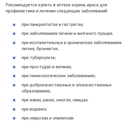
Рекомендуется купить в аптеке корень ириса для
профилактики и лечения следующих заболеваний:
при панкреатитах и гастритах;
при заболеваниях печени и желчного пузыря;
при воспалительных и хронических заболеваниях
легких, бронхитах;
при туберкулезе;
при простудах и ангинах;
при гинекологических заболеваниях;
при доброкачественных и злокачественных
образованиях;
при язвах, ранах, ожогах, свищах;
при водянке;
при неврозах и эпилепсии.