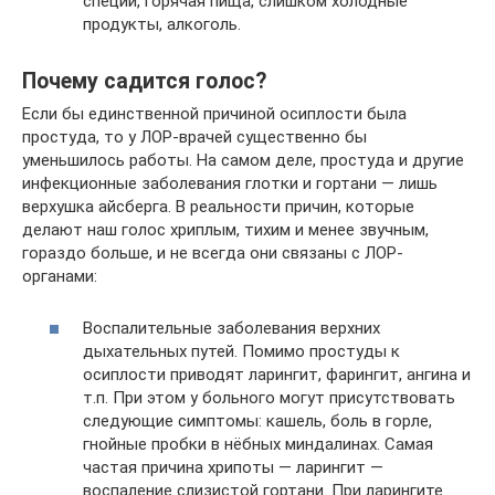
специи, горячая пища, слишком холодные
продукты, алкоголь.
Почему садится голос?
Если бы единственной причиной осиплости была
простуда, то у ЛОР-врачей существенно бы
уменьшилось работы. На самом деле, простуда и другие
инфекционные заболевания глотки и гортани — лишь
верхушка айсберга. В реальности причин, которые
делают наш голос хриплым, тихим и менее звучным,
гораздо больше, и не всегда они связаны с ЛОР-
органами:
Воспалительные заболевания верхних
дыхательных путей. Помимо простуды к
осиплости приводят ларингит, фарингит, ангина и
т.п. При этом у больного могут присутствовать
следующие симптомы: кашель, боль в горле,
гнойные пробки в нёбных миндалинах. Самая
частая причина хрипоты — ларингит —
воспаление слизистой гортани. При ларингите