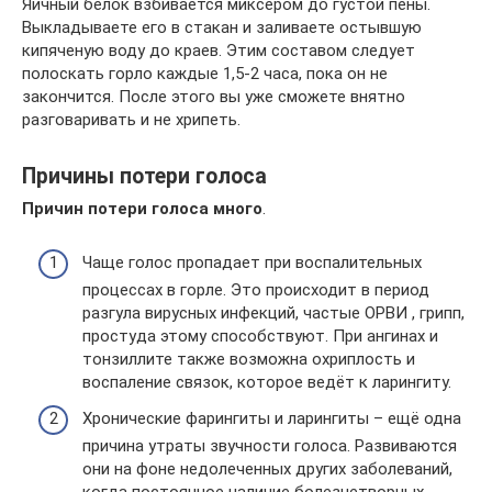
Яичный белок взбивается миксером до густой пены.
Выкладываете его в стакан и заливаете остывшую
кипяченую воду до краев. Этим составом следует
полоскать горло каждые 1,5-2 часа, пока он не
закончится. После этого вы уже сможете внятно
разговаривать и не хрипеть.
Причины потери голоса
Причин потери голоса много
.
Чаще голос пропадает при воспалительных
процессах в горле. Это происходит в период
разгула вирусных инфекций, частые ОРВИ , грипп,
простуда этому способствуют. При ангинах и
тонзиллите также возможна охриплость и
воспаление связок, которое ведёт к ларингиту.
Хронические фарингиты и ларингиты – ещё одна
причина утраты звучности голоса. Развиваются
они на фоне недолеченных других заболеваний,