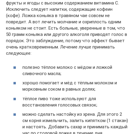
фрукты и ягоды с высоким содержанием витамина С.
Исключить следует напитки, содержащие кофеин
(кофе). Ложка коньяка в травяном чае совсем не
повредит. А вот лечить молчание и охриплость одним
коньяком не стоит. Есть больные, уверенные в том, что
50 грамм коньяка или другого алкоголя приводят голос в
порядок. Это заблуждение, потому что эффект бывает
очень кратковременным. Лечение лучше принимать
следующее:
полезно тёплое молоко с мёдом и ложкой
сливочного масла;
хорошо помогает и мёд с тёплым молоком и
морковным соком в равных долях;
тёплое пиво тоже используют для
восстановления голосовых связок;
можно сделать настойку из хрена. Для этого 2
см корня измельчить, залить кипятком (1 стакан)
и настоять. Добавить сахар и принимать каждый
час по столовой ложке в течение дня.