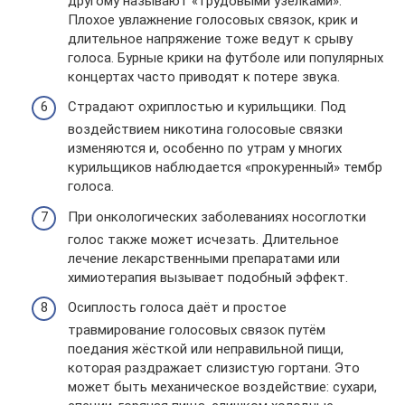
другому называют «трудовыми узелками».
Плохое увлажнение голосовых связок, крик и
длительное напряжение тоже ведут к срыву
голоса. Бурные крики на футболе или популярных
концертах часто приводят к потере звука.
Страдают охриплостью и курильщики. Под
воздействием никотина голосовые связки
изменяются и, особенно по утрам у многих
курильщиков наблюдается «прокуренный» тембр
голоса.
При онкологических заболеваниях носоглотки
голос также может исчезать. Длительное
лечение лекарственными препаратами или
химиотерапия вызывает подобный эффект.
Осиплость голоса даёт и простое
травмирование голосовых связок путём
поедания жёсткой или неправильной пищи,
которая раздражает слизистую гортани. Это
может быть механическое воздействие: сухари,