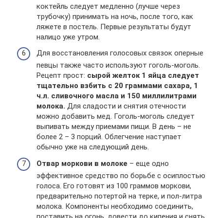
коктейль следует медленно (лучше через
трубочку) принимать на ночь, после того, как
ляжете в постель. Первые результаты будут
налицо уже утром.
Для восстановления голосовых связок оперные
певцы также часто используют гоголь-моголь.
Рецепт прост:
сырой желток 1 яйца следует
тщательно взбить с 20 граммами сахара, 1
ч.л. сливочного масла и 150 миллилитрами
молока.
Для сладости и снятия отечности
можно добавить мед. Гоголь-моголь следует
выпивать между приемами пищи. В день – не
более 2 – 3 порций. Облегчение наступает
обычно уже на следующий день.
Отвар моркови в молоке
– еще одно
эффективное средство по борьбе с осиплостью
голоса. Его готовят из 100 граммов моркови,
предварительно потертой на терке, и пол-литра
молока. Компоненты необходимо соединить,
поставить на огонь, довести до кипения и снять.