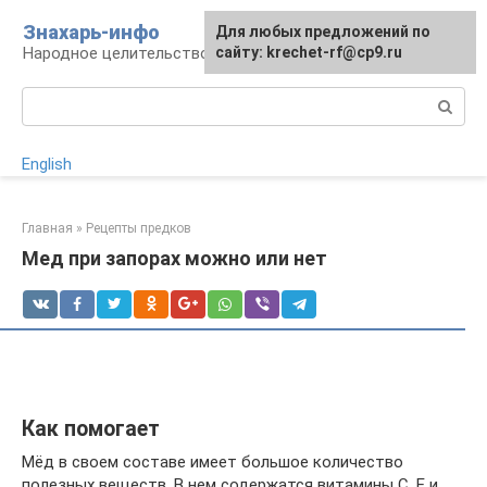
Перейти
Знахарь-инфо
Для любых предложений по
к
Народное целительство: рецепты и методы
сайту: krechet-rf@cp9.ru
контенту
Поиск:
English
Главная
»
Рецепты предков
Мед при запорах можно или нет
Как помогает
Мёд в своем составе имеет большое количество
полезных веществ. В нем содержатся витамины C, E и