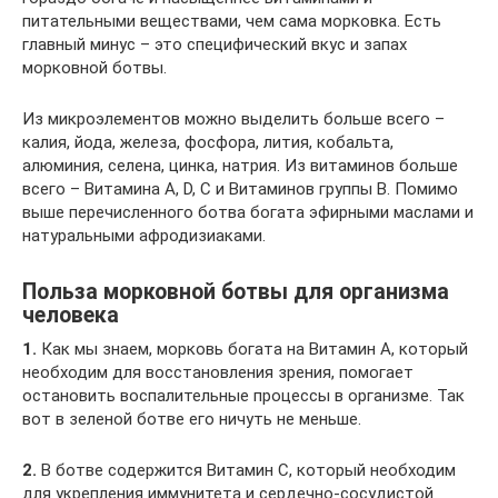
питательными веществами, чем сама морковка. Есть
главный минус – это специфический вкус и запах
морковной ботвы.
Из микроэлементов можно выделить больше всего –
калия, йода, железа, фосфора, лития, кобальта,
алюминия, селена, цинка, натрия. Из витаминов больше
всего – Витамина А, D, С и Витаминов группы В. Помимо
выше перечисленного ботва богата эфирными маслами и
натуральными афродизиаками.
Польза морковной ботвы для организма
человека
1.
Как мы знаем, морковь богата на Витамин А, который
необходим для восстановления зрения, помогает
остановить воспалительные процессы в организме. Так
вот в зеленой ботве его ничуть не меньше.
2.
В ботве содержится Витамин С, который необходим
для укрепления иммунитета и сердечно-сосудистой