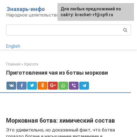
Перейти
Знахарь-инфо
Для любых предложений по
к
Народное целительство: рецепты и методы
сайту: krechet-rf@cp9.ru
контенту
Поиск:
English
Главная
»
Красота
Приготовления чая из ботвы моркови
Морковная ботва: химический состав
Это удивительно, но доказанный факт, что ботва
гораздо богаче и насыщеннее витаминами и