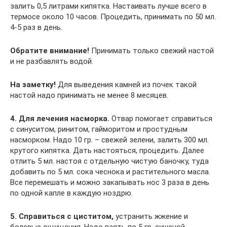
залить 0,5 литрами кипятка. Настаивать лучше всего в
термосе около 10 часов. Процедить, принимать по 50 мл.
4-5 раз в день.
Обратите внимание!
Принимать только свежий настой
и не разбавлять водой.
На заметку!
Для выведения камней из почек такой
настой надо принимать не менее 8 месяцев.
4. Для лечения насморка.
Отвар помогает справиться
с синуситом, ринитом, гайморитом и простудным
насморком. Надо 10 гр. – свежей зелени, залить 300 мл.
крутого кипятка. Дать настояться, процедить. Далее
отлить 5 мл. настоя с отдельную чистую баночку, туда
добавить по 5 мл. сока чеснока и растительного масла.
Все перемешать и можно закапывать нос 3 раза в день
по одной капле в каждую ноздрю.
5. Справиться с циститом,
устранить жжение и
болевые ощущения. Надо взять по 5 гр. сушеной