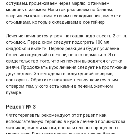
остужаем, процеживаем через марлю, отжимаем
морковь с изюмом. Напиток разливаем по банкам,
закрываем крышками, ставим в холодильник, вместе с
отжимками, которые складываем в контейнер.
Лечение начинается утром: натощак надо съесть 2 ст. л.
отжимок. Перед сном следует подогреть 100 мл
снадобья и выпить. Первой реакцией будет усиление
болевых ощущений в печени, но это нормально. Это
свидетельство того, что из печени выводятся сгустки
желчи. Продолжать курс лечения следует на протяжении
двух недель. Затем сделать полугодовой перерыв,
повторить. Обратите внимание: нельзя лечится этим
отваром тем, у кого есть камни в печени, желчном
пузыре.
Рецепт № 3
Фитотерапевты рекомендуют этот рецепт как
вспомогательную терапию в курсе лечения поликистоза
яичников, миомы матки, воспалительных процессов в
малом тазу. В рецепте используется сушеная ботва.