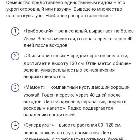
Семейство представлено единственным видом – это
укроп огородный или пахучим. Выведено множество
сортов культуры. Наиболее распространенные:
«Грибовский» – раннеспелый, вырастает не более
25 см. Зелень мясистая, готова к срезке через 40
дней после всходов.
«Обильнолистный» – средних сроков спелости,
достигает в высоту 130 см. Отличается обилием
зелени, универсальностью ее назначения,
неприхотливостью.
«Мамонт» – компактный куст, дающий хороший
урожай. Годен к срезке через 40 дней после
всходов. Листья крупные, сероватые, покрыты
восковым налетом. Редко подвергается
нападению вредителей.
«Супердукат» – высота растения 80–120 см,
зелень нежная на вкус, ароматная. Лист
удлиненный, с голубоватым отливом. Урожай