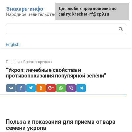
Перейти
Знахарь-инфо
Для любых предложений по
к
Народное целительство: рецепты и методы
сайту: krechet-rf@cp9.ru
контенту
Поиск:
English
Главная
»
Рецепты предков
“Укроп: лечебные свойства и
противопоказания популярной зелени”
Польза и показания для приема отвара
семени укропа