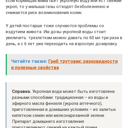
Если кормящая мама пьет укропную воду или ест свежий
укроп, то у малыша газы отходят безболезненно и
снижается риск возникновения колик.
У детей постарше тоже случаются проблемы со
вздутием живота. Им дозы укропной воды стоит
увеличить: трехлеткам можно давать по 60 мл три раза в
день, а с 6 лет уже переходить на взрослую дозировку.
Читайте также:
Гриб трутовик: разновидности
и полезные свойства
Справка.
Укропная вода может быть изготовлена
разными способами: традиционная – из воды и
эфирного масла фенхеля (укропа аптечного),
приготовленная в домашних условиях – из залитых
кипятком семян или мелконарезанной зелени.
Препарат домашнего изготовления
приготавливают свежий на каждый прием.