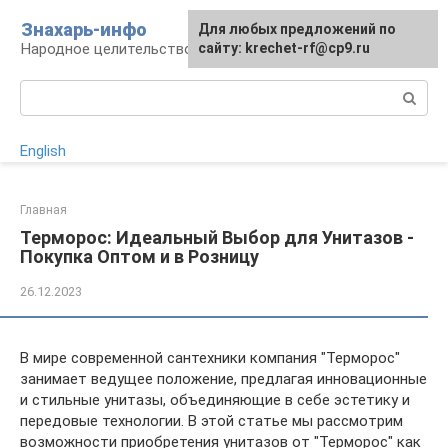
Перейти
Знахарь-инфо
Для любых предложений по
к
Народное целительство: рецепты и методы
сайту: krechet-rf@cp9.ru
контенту
Поиск:
English
Главная
Терморос: Идеальный Выбор для Унитазов -
Покупка Оптом и в Розницу
26.12.2023
В мире современной сантехники компания "Терморос"
занимает ведущее положение, предлагая инновационные
и стильные унитазы, объединяющие в себе эстетику и
передовые технологии. В этой статье мы рассмотрим
возможности приобретения унитазов от "Терморос" как