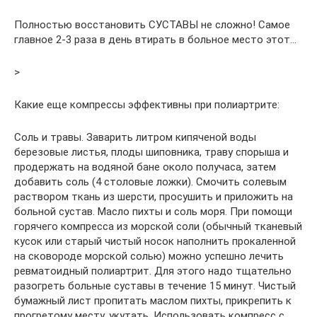
Полностью восстановить СУСТАВЫ не сложно! Самое
главное 2-3 раза в день втирать в больное место этот…
>
Какие еще компрессы эффективны при полиартрите:
Соль и травы. Заварить литром кипяченой воды
березовые листья, плоды шиповника, траву спорыша и
продержать на водяной бане около получаса, затем
добавить соль (4 столовые ложки). Смочить солевым
раствором ткань из шерсти, просушить и приложить на
больной сустав. Масло пихты и соль моря. При помощи
горячего компресса из морской соли (обычный тканевый
кусок или старый чистый носок наполнить прокаленной
на сковороде морской солью) можно успешно лечить
ревматоидный полиартрит. Для этого надо тщательно
разогреть больные суставы в течение 15 минут. Чистый
бумажный лист пропитать маслом пихты, прикрепить к
прогретому месту, укутать. Использовать компресс с