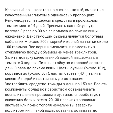
Крапивный сок, желательно свежевыжатый, смешать с
качественным спиртом в одинаковых пропорциях.
Рекомендуется выдержать средство в прохладном
темном месте 14 дней. Принимать настойку внутрь
полгода 3 раза по 30 мл за полчаса до приема пищи
ежедневно. Действующим сырьем является болотный
сабельник — около 200 г корней и корней лапчатки около
100 граммов. Все корни измельчить и поместить в
стеклянную посуду объемом не менее трех литров.
Залить доверху качественной водкой, выдержать в
темноте 3 недели. Пить настойку по столовой ложке в
день 3 раза до приема пищи. Цветы бузины (около 10 г),
кору ивовую (около 50 г), листья березы (40 г) залить
кипящей водой и настаивать до остывания.
Употреблять средство трижды в день по 150 мл. Все эти
компоненты обладают свойством останавливать
воспалительные процессы в суставах, способствуют
снижению боли и отека. 20–30 г свежих тополиных
листьев или почек тополя измельчить, заварить
поллитром кипяченой воды, оставить остывать до