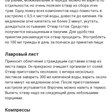
багульник, можжевельник и череда. Можно их варить по
отдельности, но очень полезен отвар из сбора этих
трав. Одну ложку всех компонентов надо поместить в
кастрюлю с 0,5 л чистой воды, довести до кипения. На
медленном огне кипятить не более 2 минут, укутать,
дождаться остывания. Отвар готов. Средство
получается насыщенным и пахучим. Для удобства
принятия рекомендуется отвар процедить. Употреблять
по 100 мл трижды в день за полчаса до принятия пищи.
Лавровый лист
Приносит облегчение страждущим суставам отвар из
листа лавра. Он прекрасно очищает организм от солей.
Отвар приготовить несложно: с вечера несколько
листиков заварить 300 мл кипяченой воды, варить около
пяти минут на медленном огне. После приготовления
кастрюля укутывается. Впрочем, можно налить в термос.
Выпить отвар надо на следующий день небольшими
порциями.
Компрессы