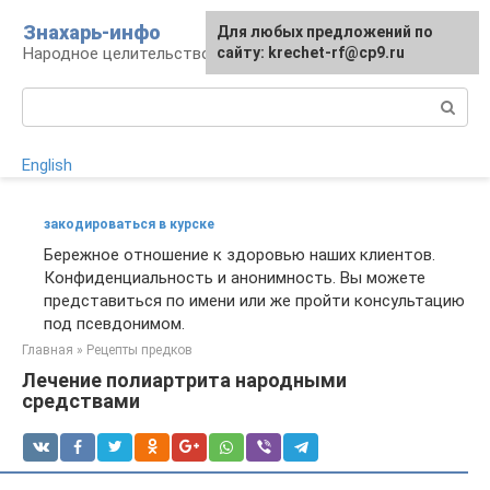
Перейти
Знахарь-инфо
Для любых предложений по
к
Народное целительство: рецепты и методы
сайту: krechet-rf@cp9.ru
контенту
Поиск:
English
закодироваться в курске
Бережное отношение к здоровью наших клиентов.
Конфиденциальность и анонимность. Вы можете
представиться по имени или же пройти консультацию
под псевдонимом.
Главная
»
Рецепты предков
Лечение полиартрита народными
средствами