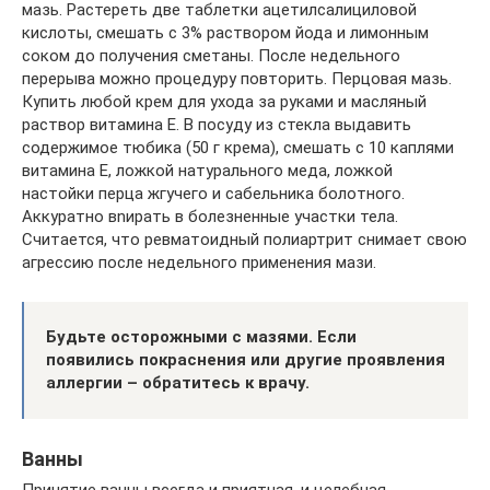
мазь. Растереть две таблетки ацетилсалициловой
кислоты, смешать с 3% раствором йода и лимонным
соком до получения сметаны. После недельного
перерыва можно процедуру повторить. Перцовая мазь.
Купить любой крем для ухода за руками и масляный
раствор витамина E. В посуду из стекла выдавить
содержимое тюбика (50 г крема), смешать с 10 каплями
витамина E, ложкой натурального меда, ложкой
настойки перца жгучего и сабельника болотного.
Аккуратно вnирать в болезненные участки тела.
Считается, что ревматоидный полиартрит снимает свою
агрессию после недельного применения мази.
Будьте осторожными с мазями. Если
появились покраснения или другие проявления
аллергии – обратитесь к врачу.
Ванны
Принятие ванны всегда и приятная, и целебная