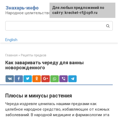
Перейти
Знахарь-инфо
Для любых предложений по
к
Народное целительство: рецепты и методы
сайту: krechet-rf@cp9.ru
контенту
Поиск:
English
Главная
»
Рецепты предков
Как заваривать череду для ванны
новорожденного
Плюсы и минусы растения
Череда издревле ценилась нашими предками как
целебное народное средство, избавляющее от кожных
заболеваний. В народной медицине и фармакологии эта