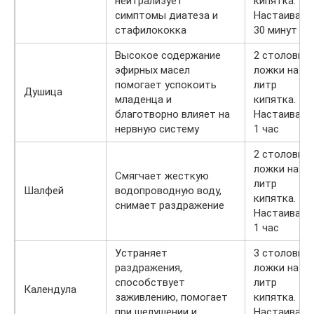
нейтрализует
кипятка.
симптомы диатеза и
Настаивать
стафилококка
30 минут
Высокое содержание
2 столовые
эфирных масел
ложки на 1
помогает успокоить
литр
Душица
младенца и
кипятка.
благотворно влияет на
Настаивать
нервную систему
1 час
2 столовые
ложки на 1
Смягчает жесткую
литр
Шалфей
водопроводную воду,
кипятка.
снимает раздражение
Настаивать
1 час
Устраняет
3 столовые
раздражения,
ложки на 1
способствует
литр
Календула
заживлению, помогает
кипятка.
при шелушении и
Настаивать