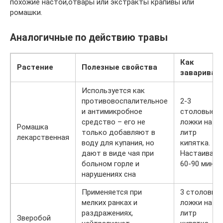
похожие настои,отвары или экстракты крапивы или
ромашки.
Аналогичные по действию травы
Как
Растение
Полезные свойства
завариват
Используется как
противовоспалительное
2-3
и антимикробное
столовые
средство – его не
ложки на 1
Ромашка
только добавляют в
литр
лекарственная
воду для купания, но
кипятка.
дают в виде чая при
Настаивать
больном горле и
60-90 минут
нарушениях сна
Применяется при
3 столовые
мелких ранках и
ложки на 1
раздражениях,
литр
Зверобой