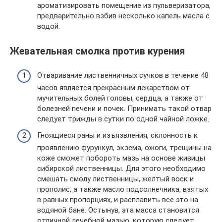
ароматизировать помещение из пульверизатора,
предварительно взбив несколько капель масла с
водой.
Жевательная смолка против курения
Отваривание лиственничных сучков в течение 48
часов является прекрасным лекарством от
мучительных болей головы, сердца, а также от
болезней печени и почек. Принимать такой отвар
следует трижды в сутки по одной чайной ложке.
Гноящиеся раны и изъязвления, склонность к
проявлению фурункул, экзема, ожоги, трещины на
коже сможет побороть мазь на основе живицы
сибирской лиственницы. Для этого необходимо
смешать смолу лиственницы, желтый воск и
прополис, а также масло подсолнечника, взятых
в равных пропорциях, и расплавить все это на
водяной бане. Остынув, эта масса становится
отличной лечебной мазью, которую следует