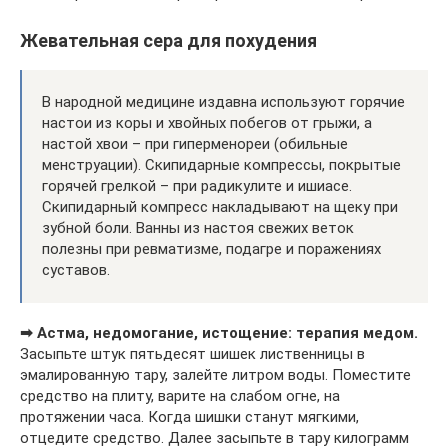
Жевательная сера для похудения
В народной медицине издавна используют горячие
настои из коры и хвойных побегов от грыжи, а
настой хвои – при гиперменореи (обильные
менструации). Скипидарные компрессы, покрытые
горячей грелкой – при радикулите и ишиасе.
Скипидарный компресс накладывают на щеку при
зубной боли. Ванны из настоя свежих веток
полезны при ревматизме, подагре и поражениях
суставов.
➡ Астма, недомогание, истощение: терапия медом.
Засыпьте штук пятьдесят шишек лиственницы в
эмалированную тару, залейте литром воды. Поместите
средство на плиту, варите на слабом огне, на
протяжении часа. Когда шишки станут мягкими,
отцедите средство. Далее засыпьте в тару килограмм