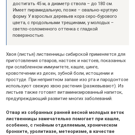
достигать 45 м, а диаметр ствола – до 180 см.
Имеет пирамидальную, позже – овально-круглую
форму. У взрослых деревьев кора серо-бурового
цвета, с продольными трещинами, у молодых –
светло-соломенного оттенка с гладкой
поверхностью.
Хвоя (листья) лиственницы сибирской применяется для
приготовления отваров, настоек и настоев, показанных
при ослабленном иммунитете, кашле, цинге,
кровотечении из десен, зубной боли, истощении и
простуде. При неприятном запахе изо рта и пародонтозе
используют свежую хвою растения (разжевывают). Из
листьев также готовят витаминизированный напиток,
предупреждающий развитие многих заболеваний.
Отвар из собранных ранней весной молодых веток
лиственницы замечательно помогает при кашле,
особенно, с гнойным отделяемым, хроническом
бронхите, уролитиазе, метеоризме, в качестве