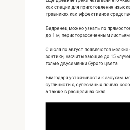
Еще древние греки называли его «kauk
как специи для приготовления изыска
травниках как эффективное средство
Бедренец можно узнать по прямосто
до 1 м, перисторассеченным листьям
С июля по август появляются мелкие
зонтики, насчитывающие до 15 «луче
голые двусемянки бурого цвета.
Благодаря устойчивости к засухам, 
суглинистых, супесчаных почвах косо
а также в расщелинах скал.