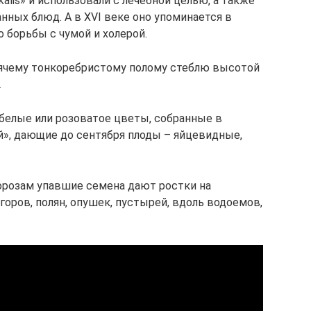
alis» и использовали с лечебной целью, а также
нных блюд. А в XVI веке оно упоминается в
 борьбы с чумой и холерой.
ячему тонкоребристому полому стеблю высотой
.
 белые или розоватое цветы, собранные в
й», дающие до сентября плоды – яйцевидные,
морозам упавшие семена дают ростки на
горов, полян, опушек, пустырей, вдоль водоемов,