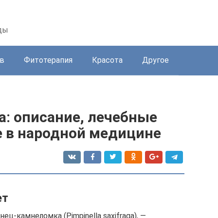
ды
в
Фитотерапия
Красота
Другое
: описание, лечебные
е в народной медицине
ет
ц-камнеломка (Pimpinella saxifraga), —