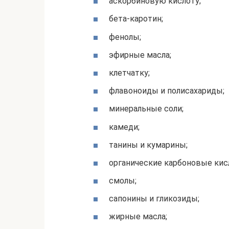
аскорбиновую кислоту;
бета-каротин;
фенолы;
эфирные масла;
клетчатку;
флавоноиды и полисахариды;
минеральные соли;
камеди;
танины и кумарины;
органические карбоновые кис
смолы;
сапонины и гликозиды;
жирные масла;