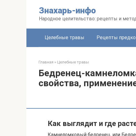
Перейти
Знахарь-инфо
к
контенту
Народное целительство: рецепты и мето
Целебные травы
Рецепты предко
Главная
»
Целебные травы
Бедренец-камнеломка
свойства, применени
Как выглядит и где раст
Камнеломковый бедренец, или Бедрене