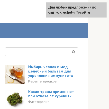
Для любых предложений по
English
сайту: krechet-rf@cp9.ru
Поиск:
Имбирь чеснок и мед —
целебный бальзам для
укрепления иммунитета
Рецепты предков
Какие травы применяют
при отказе от курения?
Фитотерапия