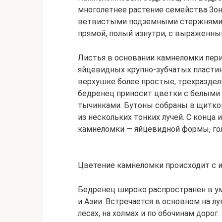
многолетнее растение семейства Зо
ветвистыми подземными стержнями до
прямой, полый изнутри, с выраженны
Листья в основании камнеломки пери
яйцевидных крупно-зубчатых пластин,
верхушке более простые, трехразде
бедренец приносит цветки с белыми 
тычинками. Бутоны собраны в щитко
из нескольких тонких лучей. С конца
камнеломки — яйцевидной формы, голы
Цветение камнеломки происходит с и
Бедренец широко распространен в у
и Азии. Встречается в основном на л
лесах, на холмах и по обочинам дорог.