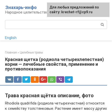
Перейти
Знахарь-инфо
Для любых предложений по
к
Народное целительство: рецепты и методы
сайту: krechet-rf@cp9.ru
контенту
Поиск:
English
Главная
»
Целебные травы
Красная щетка (родиола четырехлепестная)
корни — лечебные свойства, применение и
противопоказания
Трава красная щётка описание, фото
Rhodiola quadrifida (родиола четырехчастная) относится
к семейству толстянковые. Растение имеет массу других