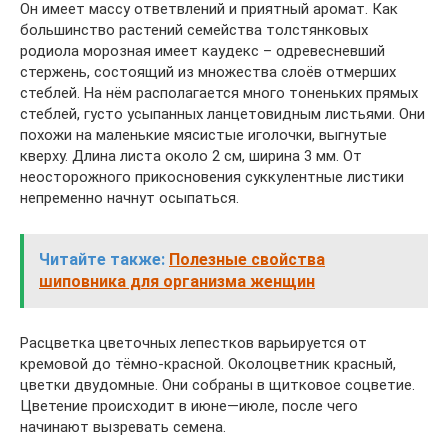
Он имеет массу ответвлений и приятный аромат. Как
большинство растений семейства толстянковых
родиола морозная имеет каудекс – одревесневший
стержень, состоящий из множества слоёв отмерших
стеблей. На нём располагается много тоненьких прямых
стеблей, густо усыпанных ланцетовидным листьями. Они
похожи на маленькие мясистые иголочки, выгнутые
кверху. Длина листа около 2 см, ширина 3 мм. От
неосторожного прикосновения суккулентные листики
непременно начнут осыпаться.
Читайте также:
Полезные свойства
шиповника для организма женщин
Расцветка цветочных лепестков варьируется от
кремовой до тёмно-красной. Околоцветник красный,
цветки двудомные. Они собраны в щитковое соцветие.
Цветение происходит в июне—июле, после чего
начинают вызревать семена.