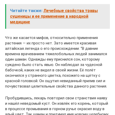
Читайте также:
Лечебные свойства травы
сушеницы и ее применение в народной
медицине
Что же касается мифов, относительно применения
растения — их просто нет. Зато имеется красивая
алтайская легенда о его происхождении: “В давние
времена врачеванием тяжелобольных людей занимался
один шаман. Однажды ему приснился сон, которому
суждено было стать явью. Он наблюдал за чудесной
бабочкой, каких не видел в своей жизни. Её полёт
окончился у странного цветка, похожего на щётку с
красной головкой. Он ощутил невиданный прилив сил и
почувствовал целительные свойства данного растения.
Пробудившись, лекарь повторил свои странствия наяву
и нашёл неведомый куст. Он извлёк его корень, который
в процессе промывания в горном ручье окрасил воду в
алый цвет. Так шаман и придумал имя новому целебному