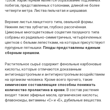
120см. Характерным является образование подземных
побегов, представленных столонами, длиной не более
четверти метра. Листва пильчатая и шершавая.
Верхние листья ланцетного типа, овальной формы.
Нижняя листва зубчатая, глубоко рассечённая.
Цимозные многоцветковые соцветия пазушного типа
собраны из радиально-симметричных, четырёхчленных
цветков с белыми лепестками, на которых присутствуют
пурпурные пятнышки.
Плоды представлены единым
сборным орешком.
Растительное сырьё содержит фенольные карбоновые
кислоты, которые отличаются доказанным
антигонадотропным и антитиреотропным воздействием
на организм человека. Кроме всего прочего, такие
химические составляющие способны понижать
количество пролактина в крови.
В состав растения
входят также эфирные масла, органичексие кислоты,
флавоноиды, витамины «С» и «Е», дубильные вещества.