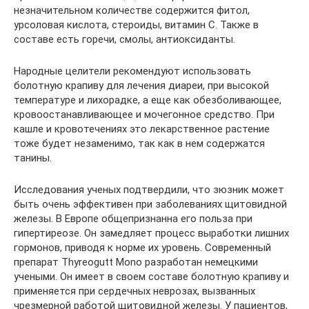
незначительном количестве содержится фитол,
урсоловая кислота, стероиды, витамин С. Также в
составе есть горечи, смолы, антиоксиданты.
Народные целители рекомендуют использовать
болотную крапиву для лечения диареи, при высокой
температуре и лихорадке, а еще как обезболивающее,
кровоостанавливающее и мочегонное средство. При
кашле и кровотечениях это лекарственное растение
тоже будет незаменимо, так как в нем содержатся
танины.
Исследования ученых подтвердили, что зюзник может
быть очень эффективен при заболеваниях щитовидной
железы. В Европе общепризнанна его польза при
гипертиреозе. Он замедляет процесс выработки лишних
гормонов, приводя к норме их уровень. Современный
препарат Thyreogutt Mono разработан немецкими
учеными. Он имеет в своем составе болотную крапиву и
применяется при сердечных неврозах, вызванных
чрезмерной работой щитовидной железы. У пациентов,