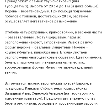
Принадлежит к семейству Яснотковых (или
Губоцветных). Высота от 20 см до 1 м (и даже больше).
Корень – веретеновидный. При помощи подземных
побегов-столонов, достигающих 20 см, растение
осуществляет вегетативное размножение.
Стебель четырехгранный, прямостоячий, в верхней части
– разветвленный. Листья шершавые, пары их
расположены накрест, супротивные. Имеют разную
форму: верхние – овальные, ланцетные. Нижние –
крупнозубчатые, пилообразные. В узлах листьев
расположены многоцветковые соцветия. Цветки мелкие,
белые, с пурпурными пятнышками на лепестках,
воронковидной формы. Имеют четырехраздельный
венчик.
Встречается зюзник европейский по всей Европе, в
предгорьях Кавказа, Сибири, некоторых районах
Западной Азии, Северной Америке (на территориях с
умеренным климатом). Предпочитает влажную почву,
берега рек и канав, осоковые и тростниковые заросли.