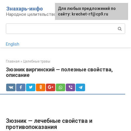
Перейти
Знахарь-инфо
Для любых предложений по
к
Народное целительство: рецепты и методы
сайту: krechet-rf@cp9.ru
контенту
Поиск:
English
Главная
»
Целебные травы
Зюзник виргинский — полезные свойства,
описание
Зюзник — лечебные свойства и
противопоказания