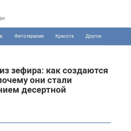
ды
в
Фитотерапия
Красота
Другое
из зефира: как создаются
почему они стали
нием десертной