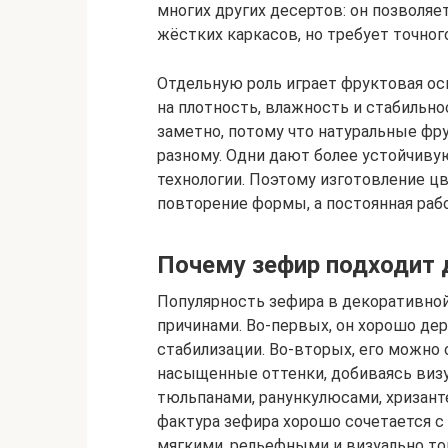
многих других десертов: он позволя
жёстких каркасов, но требует точног
Отдельную роль играет фруктовая осн
на плотность, влажность и стабильно
заметно, потому что натуральные фр
разному. Одни дают более устойчиву
технологии. Поэтому изготовление цв
повторение формы, а постоянная раб
Почему зефир подходит 
Популярность зефира в декоративной
причинами. Во-первых, он хорошо д
стабилизации. Во-вторых, его можно
насыщенные оттенки, добиваясь визу
тюльпанами, ранункулюсами, хризант
фактура зефира хорошо сочетается с 
мягкими, рельефными и визуально то