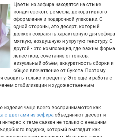
Цветы из зефира находятся на стыке
кондитерского ремесла, декоративного
оформления и подарочной упаковки. С
одной стороны, это десерт, который
должен сохранять характерную для зефира
мягкую, воздушную и упругую текстуру. С
другой - это композиция, где важны форма
лепестков, сочетание оттенков,
визуальный объём, аккуратность сборки и
общее впечатление от букета. Поэтому
я сводить только к рецепту. Это ещё и работа с
еменем стабилизации и художественным
е изделия чаще всего воспринимаются как
а с цветами из зефира
объединяют десерт и
интерес к теме связан не только с внешним
съедобного подарка, который выглядит как
тся кондитерским изделием. На рынке такие