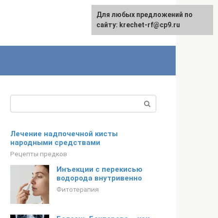
Для любых предложений по
English
сайту: krechet-rf@cp9.ru
Поиск:
Лечение надпочечной кисты
народными средствами
Рецепты предков
Инъекции с перекисью
водорода внутривенно
Фитотерапия