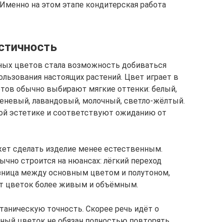
. Именно на этом этапе кондитерская работа
истичность
рных цветов стала возможность добиваться
пользования настоящих растений. Цвет играет в
тов обычно выбирают мягкие оттенки: белый,
еневый, лавандовый, молочный, светло-жёлтый.
ной эстетике и соответствуют ожиданию от
жет сделать изделие менее естественным.
чно строится на нюансах: лёгкий переход
азница между основным цветом и полутоном,
ет цветок более живым и объёмным.
таническую точность. Скорее речь идёт о
ный цветок не обязан полностью повторять