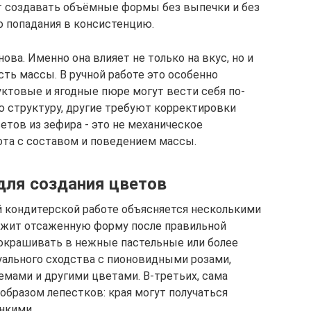
ет создавать объёмные формы без выпечки и без
о попадания в консистенцию.
ова. Именно она влияет не только на вкус, но и
сть массы. В ручной работе это особенно
уктовые и ягодные пюре могут вести себя по-
ю структуру, другие требуют корректировки
етов из зефира - это не механическое
ота с составом и поведением массы.
для создания цветов
 кондитерской работе объясняется несколькими
ержит отсаженную форму после правильной
 окрашивать в нежные пастельные или более
ального сходства с пионовидными розами,
емами и другими цветами. В-третьих, сама
образом лепестков: края могут получаться
нкими.