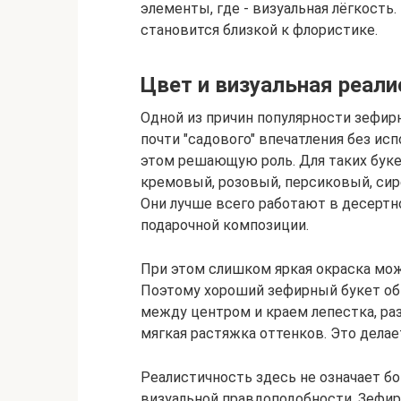
элементы, где - визуальная лёгкость
становится близкой к флористике.
Цвет и визуальная реал
Одной из причин популярности зефи
почти "садового" впечатления без ис
этом решающую роль. Для таких буке
кремовый, розовый, персиковый, сир
Они лучше всего работают в десерт
подарочной композиции.
При этом слишком яркая окраска мо
Поэтому хороший зефирный букет обы
между центром и краем лепестка, р
мягкая растяжка оттенков. Это дела
Реалистичность здесь не означает бо
визуальной правдоподобности. Зефир