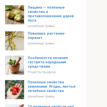
Лещина — полезные
свойства и
противопоказания даров
леса
Целебные травы
Повилика: растение-
паразит
Целебные травы
Особенности лечения
гастрита народными
средствами
Рецепты предков
Полезные свойства
земляники. Ягоды, листья:
лечебные свойства
Целебные травы
15 полезных свойств чая