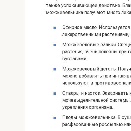
также успокаивающее действие. Благ
можжевельника получают много лек
Эфирное масло. Используется 
лекарственными растениями, т
Можжевеловые валики. Специ
растения, очень полезны при 
суставами.
Можжевеловый деготь. Получа
можно добавлять при ингаляци
используют в противовоспалит
Отвары и настои. Заваривать 
мочевыделительной системы, 
укрепления организма.
Плоды можжевельника. В суше
расфасованные россыпью или 