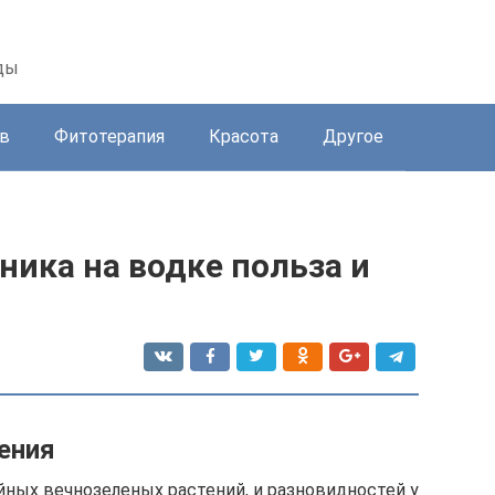
ды
в
Фитотерапия
Красота
Другое
ика на водке польза и
ения
ных вечнозеленых растений, и разновидностей у