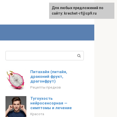
Для любых предложений по
English
сайту: krechet-rf@cp9.ru
Поиск:
Питахайя (питайя,
драконий фрукт,
драгонфрут)
Рецепты предков
Тугоухость
нейросенсорная —
симптомы и лечение
Красота