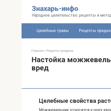
Перейти
Знахарь-инфо
к
контенту
Народное целительство: рецепты и мето
Целебные травы
Рецепты предко
Главная
»
Рецепты предков
Настойка можжевельн
вред
Целебные свойства раст
Можжевельник относится к роду хвой