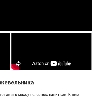
жжевельника
отовить массу полезных напитков. К ним