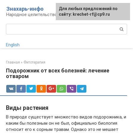
Перейти
Знахарь-инфо
Для любых предложений по
к
Народное целительство: рецепты и методы
сайту: krechet-rf@cp9.ru
контенту
Поиск:
English
Главная
»
Фитотерапия
Подорожник от всех болезней: лечение
отваром
Виды растения
В природе существует множество видов подорожника, и
каким бы полезным он не был, официально биология
относит его к сорным травам. Однако это не мешает