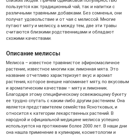
близких людей. Причем одинаковой популярностью
пользуется как традиционный чай, так и напитки с
различными травяными добавками. Без сомненья, они
получат удовольствие и от чая с мелиссой. Многие
путают мяту и мелиссу, а между тем, две эти травы
считаются близкими родственницами и обладают
схожими качествами.
Описание мелиссы
Мелисса – известное травянистое эфирномасличное
растение, известное многим как лимонная мята. Это
название отчетливо характеризует вкус и аромат
растения, которое внешне напоминает мяту, по вкусовым
и ароматическим качествам – мяту и лимонник.
Благодаря этому специфическому освежающему букету
ее трудно спутать с каким-либо другим растением. Она
является представителем семейства Яснотковых, и
относится к категории лекарственных растений. В
народной и официальной медицине мелисса успешно
используется на протяжении более 2000 лет. В наши дни
она нашла применение в кулинарии, косметологии и