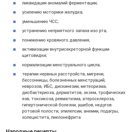
ликвидации аномалий ферментации;
усилению моторики желудка;
уменьшению ЧСС;
устранению неприятного запаха изо рта;
понижению кровяного давления;
активизации внутрисекреторной функции
щитовидки;
нормализации менструального цикла;
терапии нервных расстройств, мигрени,
бессонницы, болезненных менструаций,
неврозов, ИБС, дискинезии, метеоризма,
дисбактериоза, дерматитов, экзем, трофических
язв, токсикоза, ревматизма, атеросклероза,
гипертонической болезни, ушибов, недугов
ротовой полости, эпилепсии, анемии, подагры,
холецистита, пиелонефрита
Народные рецепты