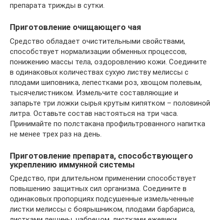
препарата трижды в сутки.
Приготовление очищающего чая
Средство обладает очистительными свойствами,
способствует нормализации обменных процессов,
понижению массы тела, оздоровлению кожи. Соедините
в одинаковых количествах сухую листву мелиссы с
плодами шиповника, лепестками роз, хвощом полевым,
тысячелистником. Измельчите составляющие и
запарьте три ложки сырья крутым кипятком – половиной
литра. Оставьте состав настояться на три часа.
Принимайте по полстакана профильтрованного напитка
не менее трех раз на день.
Приготовление препарата, способствующего
укреплению иммунной системы
Средство, при длительном применении способствует
повышению защитных сил организма. Соедините в
одинаковых пропорциях подсушенные измельченные
листки мелиссы с боярышником, плодами барбариса,
листками лещины, чабрецом, листками ежевики,