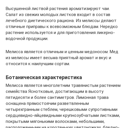
Высушенной листвой растения ароматизируют чаи.
Салат из свежих молодых листков входит в состав
лечебного диетического рациона. Из мелиссы делают
отличные приправы к всевозможным блюдам. Нередко
растение используется и для приготовления ликерно-
водочной продукции.
Мелисса является отличным и ценным медоносом. Мед
из мелиссы имеет весьма приятный аромат и вкус и
относится к наилучшим сортам.
Ботаническая характеристика
Мелисса является многолетним травянистым растением
семейства Яснотковые, достигающим в высоту
пятидесяти и более сантиметров. Лимонная трава
оснащена прямостоячим разветвленным
четырехгранным стеблем, черешковыми супротивными
сердцевидно-яйцевидными крупнозубчатыми листками,
покрытыми мягонькими волосками, небольшими,
расположенными на коротеньких цветоножках, бледно-