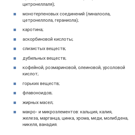
цитронеллаля);
монотерпеновых соединений (линалоола,
цетронеллола, гераниола);
каротина;
аскорбиновой кислоты;
слизистых веществ;
дубильных веществ;
кофейной, розмариновой, олеиновой, урсоловой
кислот;
горьких веществ;
флавоноидов;
жирных масел;
макро- и микроэлементов: кальция, калия,
железа, марганца, цинка, хрома, меди, молибдена,
никеля, ванадия.