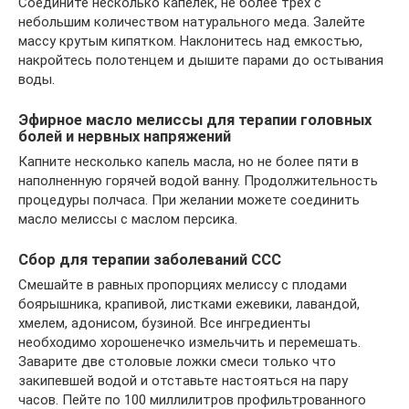
Соедините несколько капелек, не более трех с
небольшим количеством натурального меда. Залейте
массу крутым кипятком. Наклонитесь над емкостью,
накройтесь полотенцем и дышите парами до остывания
воды.
Эфирное масло мелиссы для терапии головных
болей и нервных напряжений
Капните несколько капель масла, но не более пяти в
наполненную горячей водой ванну. Продолжительность
процедуры полчаса. При желании можете соединить
масло мелиссы с маслом персика.
Сбор для терапии заболеваний ССС
Смешайте в равных пропорциях мелиссу с плодами
боярышника, крапивой, листками ежевики, лавандой,
хмелем, адонисом, бузиной. Все ингредиенты
необходимо хорошенечко измельчить и перемешать.
Заварите две столовые ложки смеси только что
закипевшей водой и отставьте настояться на пару
часов. Пейте по 100 миллилитров профильтрованного