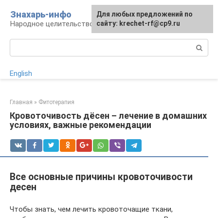
Перейти
Знахарь-инфо
Для любых предложений по
к
Народное целительство: рецепты и методы
сайту: krechet-rf@cp9.ru
контенту
Поиск:
English
Главная
»
Фитотерапия
Кровоточивость дёсен – лечение в домашних
условиях, важные рекомендации
Все основные причины кровоточивости
десен
Чтобы знать, чем лечить кровоточащие ткани,