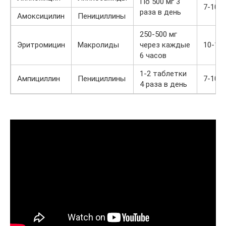
По 500 мг 3
7-10 
раза в день
Амоксицилин
Пенициллины
250-500 мг
Эритромицин
Макролиды
через каждые
10-12
6 часов
1-2 таблетки
Ампициллин
Пенициллины
7-10 
4 раза в день