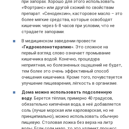
при запорах. Хорошо для этого использовать
«Фортранс» или другой схожий по свойствам
препарат. «Сенодексин», касторовое масло – это
более мягкие средства, которые освободят
кишечник через 6-8 часов при условии, что не
страдаете запорами.
В медицинском заведении провести
«
Гидроколонотерапию
». Это сложное на
первый взгляд слово означает промывание
кишечника водой. Конечно, процедура
неприятная, но болезненных ощущений не будет,
тем более это очень эффективный способ
очищения кишечника. Кроме того, почувствуется
улучшение пищеварения, лёгкость в организме.
Дома можно использовать подсоленную
воду
. Берется тёплая, примерно 40 градусов,
обязательно кипячёная вода, в неё добавляется
соль (лучше морская или карловарская, но не
принципиально), можно использовать обычную
пищевую. Столовая ложка без верха на литр
воды. Если соли мало, то это удлинит процесс