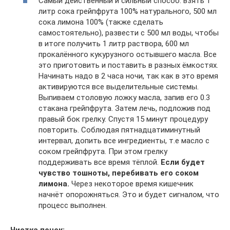
Самый действенный и сильный способ: взять 1
литр сока грейпфрута 100% натурального, 500 мл
сока лимона 100% (также сделать
самостоятельно), развести с 500 мл воды, чтобы
в итоге получить 1 литр раствора, 600 мл
прокалённого кукурузного остывшего масла. Все
это приготовить и поставить в разных ёмкостях.
Начинать надо в 2 часа ночи, так как в это время
активируются все выделительные системы.
Выпиваем столовую ложку масла, запив его 0.3
стакана грейпфрута. Затем лечь, подложив под
правый бок грелку. Спустя 15 минут процедуру
повторить. Соблюдая пятнадцатиминутный
интервал, допить все ингредиенты, т.е масло с
соком грейпфрута. При этом грелку
поддерживать все время тёплой.
Если будет
чувство тошноты, перебивать его соком
лимона.
Через некоторое время кишечник
начнёт опорожняться. Это и будет сигналом, что
процесс выполнен.
Чистка почек: