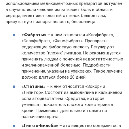
использованием медикаментозных препаратов актуален
в случаях, если человек испытывает боль в области
сердца, имеет желтоватый оттенок белков глаз,
присутствуют запоры, вялость, бессонница.
«Фибраты»
– к ним относятся «Клофибрат»,
«Безафибрат», «Фенофибрат». Препараты
содержащие фиброевую кислоту. Регулируют
количество “плохих” липидов. Не рекомендуется
применять людям с почечной недостаточностью
и желчнокаменной болезнью. Подробности
применения, указаны на упаковках. Такое лечение
должно длиться более 20 дней.
«Статины»
– к ним относятся «Зокор» и
«Липитор». Состоят из амлодипина и кальциевой
соли аторвастатина. Средства, которое
уменьшат показатель плохого холестерина в
крови. Применяют длительно и только по
назначению врача.
«Гинкго-Билоба»
– это вещество содержится в