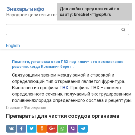
Перейти
Знахарь-инфо
Для любых предложений по
к
Народное целительство: рецепты и методы
сайту: krechet-rf@cp9.ru
контенту
Поиск:
English
Помните, установка окон ПВХ под ключ– это комплексное
решение, когда Компания берет..
Связующими звеном между рамой и створкой и
определяющий тип открывания является фурнитура.
Выполнен из профиля
ПВХ
. Профиль ПВХ – элемент
определенного сечения, получаемый экструдированием
поливинилхлорида определенного состава и рецептуры.
Главная
»
Фитотерапия
Препараты для чистки сосудов организма