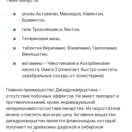
таких лекарств:
уколы Актовегин, Мексидол, Кавинтон,
Бравинтон;
гели Троксевазин и Лиотон;
Гепариновая мазь;
таблетки Верапамил, Фалипамил, Галлопамил,
Винпоцетин;
витамины – Никотиновая и Аскорбиновая
кислота, Омега 3 (помогает быстро очистить
церебральные сосуды от холестерина).
Главное преимущество Дигидрокверцетина –
отсутствие побочных эффектов. Не имеет препарат и
противопоказаний, кроме индивидуальной
непереносимости состава лекарства. Из недостатков
можно отметить высокую цену. Активное вещество
дигидрокверцетин является флавоноидом, который
получают из древесины даурской и сибирской