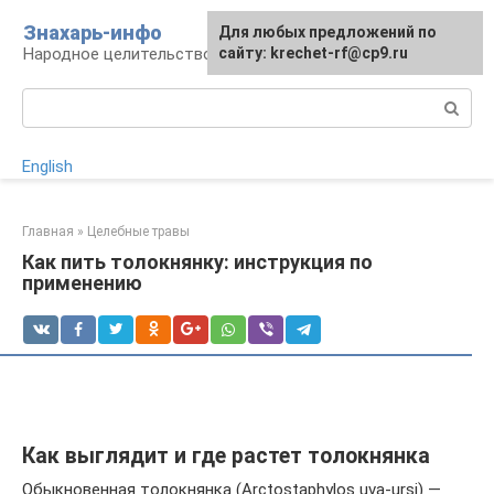
Перейти
Знахарь-инфо
Для любых предложений по
к
Народное целительство: рецепты и методы
сайту: krechet-rf@cp9.ru
контенту
Поиск:
English
Главная
»
Целебные травы
Как пить толокнянку: инструкция по
применению
Как выглядит и где растет толокнянка
Обыкновенная толокнянка (Arctostaphylos uva-ursi) —