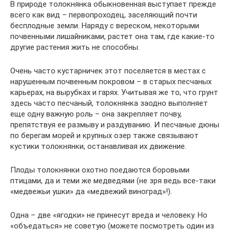
В природе толокнянка обыкновенная выступает прежде
всего как вид – первопроходец, заселяющий почти
бесплодные земли. Наряду с вереском, некоторыми
почвенными лишайниками, растет она там, где какие-то
другие растения жить не способны.
Очень часто кустарничек этот поселяется в местах с
нарушенным почвенным покровом – в старых песчаных
карьерах, на вырубках и гарях. Учитывая же то, что грунт
здесь часто песчаный, толокнянка заодно выполняет
еще одну важную роль – она закрепляет почву,
препятствуя ее размыву и раздуванию. И песчаные дюны
по берегам морей и крупных озер также связывают
кустики толокнянки, останавливая их движение.
Плоды толокнянки охотно поедаются боровыми
птицами, да и теми же медведями (не зря ведь все-таки
«медвежьи ушки» да «медвежий виноград»!).
Одна – две «ягодки» не принесут вреда и человеку. Но
«объедаться» не советую (можете посмотреть один из