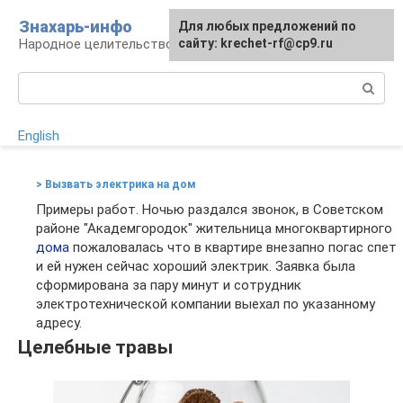
Перейти
Знахарь-инфо
Для любых предложений по
к
Народное целительство: рецепты и методы
сайту: krechet-rf@cp9.ru
контенту
Поиск:
English
> Вызвать электрика на дом
Примеры работ. Ночью раздался звонок, в Советском
районе "Академгородок" жительница многоквартирного
дома
пожаловалась что в квартире внезапно погас спет
и ей нужен сейчас хороший электрик. Заявка была
сформирована за пару минут и сотрудник
электротехнической компании выехал по указанному
адресу.
Целебные травы