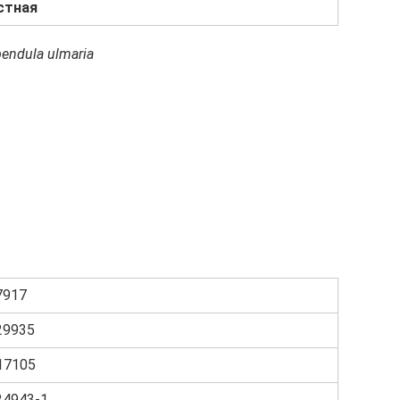
стная
pendula ulmaria
7917
29935
:17105
24943-1