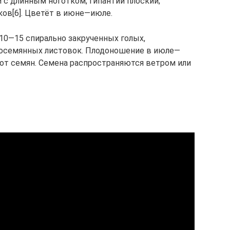
и с длинным ноготком; гипантий плоский;
ков[6]. Цветёт в июне—июле.
 10—15 спирально закрученных голых,
осемянных листовок. Плодоношение в июле—
сот семян. Семена распространяются ветром или