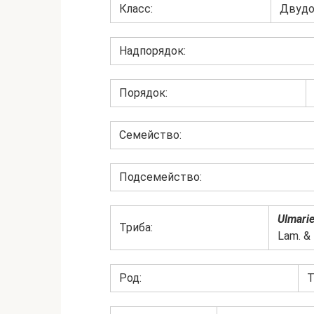
Класс:
Двудо
Надпорядок:
Порядок:
Семейство:
Подсемейство:
Ulmari
Триба:
Lam. & 
Род:
Т