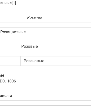
льные[1]
Rosanae
Розоцветные
Розовые
Розановые
eae
DC., 1806
аволга