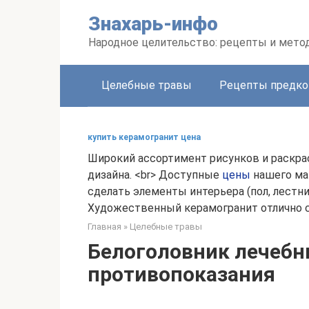
Перейти
Знахарь-инфо
к
контенту
Народное целительство: рецепты и мето
Целебные травы
Рецепты предко
купить керамогранит цена
Широкий ассортимент рисунков и раскрас
дизайна. <br> Доступные
цены
нашего маг
сделать элементы интерьера (пол, лестн
Художественный керамогранит отлично сп
Главная
»
Целебные травы
Белоголовник лечебн
противопоказания