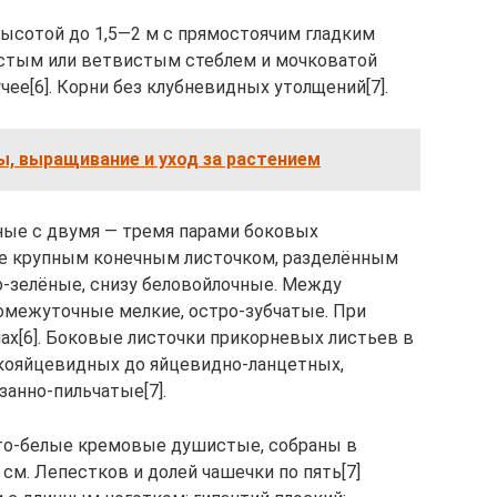
ысотой до 1,5—2 м с прямостоячим гладким
стым или ветвистым стеблем и мочковатой
ее[6]. Корни без клубневидных утолщений[7].
ы, выращивание и уход за растением
ые с двумя — тремя парами боковых
ее крупным конечным листочком, разделённым
но-зелёные, снизу беловойлочные. Между
межуточные мелкие, остро-зубчатые. При
ах[6]. Боковые листочки прикорневых листьев в
окояйцевидных до яйцевидно-ланцетных,
занно-пильчатые[7].
то-белые кремовые душистые, собраны в
см. Лепестков и долей чашечки по пять[7]