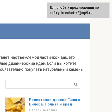
Для любых предложений по
English
сайту: krechet-rf@cp9.ru
станет неотъемлемой частичкой вашего
лые дизайнерские идеи. Если вы хотите
еобязательно покупать натуральный камень.
Поиск:
Реликтовое дерево Гинкго
Билоба. Польза и вред
Целебные травы