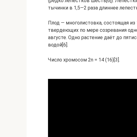
(редко лепестков шесть[6]). Лепестк
тычинки в 1,5—2 раза длиннее лепест
Плод — многолистовка, состоящая из
твердеющих по мере созревания одн
августе. Одно растение даёт до пяти
водой[6].
Число хромосом 2n = 14 (16)[3].