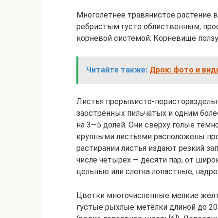
Многолетнее травянистое растение в
ребристым густо облиственным, про
корневой системой. Корневище ползуч
Читайте также:
Дрок: фото и вид
Листья прерывисто-перистораздельн
заострённых пильчатых и одним бол
на 3—5 долей. Они сверху голые тём
крупными листьями расположены про
растирании листья издают резкий зап
числе четырёх — десяти пар, от шир
цельные или слегка лопастные, надре
Цветки многочисленные мелкие жёл
густые рыхлые метёлки длиной до 20 