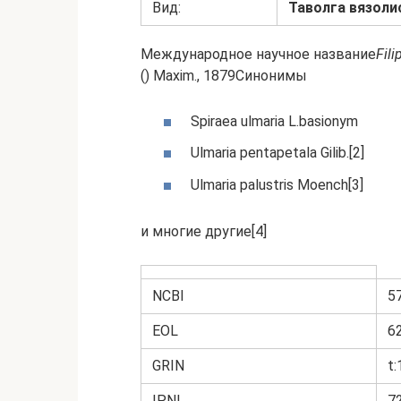
Вид:
Таволга вязоли
Международное научное название
Fili
() Maxim., 1879Синонимы
Spiraea ulmaria L.basionym
Ulmaria pentapetala Gilib.[2]
Ulmaria palustris Moench[3]
и многие другие[4]
NCBI
5
EOL
6
GRIN
t
IPNI
7