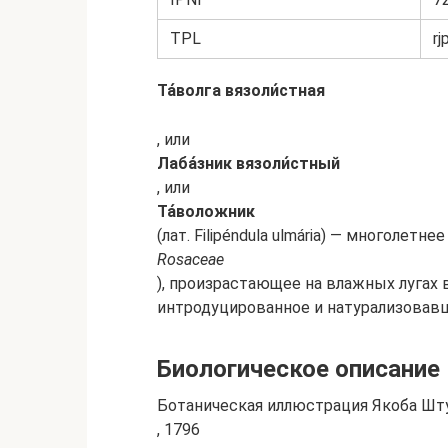
TPL
rj
Та́волга вязоли́стная
, или
Лаба́зник вязоли́стный
, или
Та́воложник
(лат. Filipéndula ulmária) — многолет
Rosaceae
), произрастающее на влажных лугах 
интродуцированное и натурализовав
Биологическое описание
Ботаническая иллюстрация Якоба Шт
, 1796