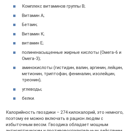
Комплекс витаминов группы В;
Витамин А;
Бетаин;
Витамин К;
витамин Е;
полиненасыщенные жирные кислоты (Омега-6 и
Омега-3);
аминокислоты (гистидин, валин, аргинин, лейцин,
метионин, триптофан, фениналин, изолейцин,
треонин);
углеводы;
белки.
Калорийность гвоздики – 274 килокалорий, это немного,
поэтому ее можно включать в рацион людям с
избыточным весом. Гвоздика обладает мощным
антисептическим и противовоспалительным действием.