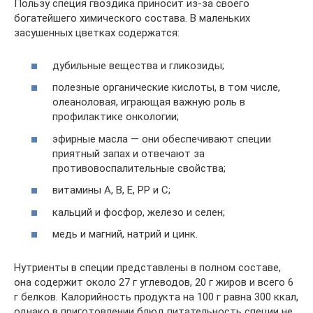
Пользу специя гвоздика приносит из-за своего
богатейшего химического состава. В маленьких
засушенных цветках содержатся:
дубильные вещества и гликозиды;
полезные органические кислоты, в том числе,
олеаноловая, играющая важную роль в
профилактике онкологии;
эфирные масла — они обеспечивают специи
приятный запах и отвечают за
противовоспалительные свойства;
витамины А, В, Е, РР и С;
кальций и фосфор, железо и селен;
медь и магний, натрий и цинк.
Нутриенты в специи представлены в полном составе,
она содержит около 27 г углеводов, 20 г жиров и всего 6
г белков. Калорийность продукта на 100 г равна 300 ккал,
однако в приготовлении блюд питательность специи не