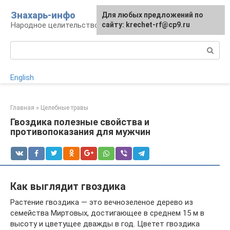
Перейти
Знахарь-инфо
Для любых предложений по
к
Народное целительство: рецепты и методы
сайту: krechet-rf@cp9.ru
контенту
Поиск:
English
Главная
»
Целебные травы
Гвоздика полезные свойства и
противопоказания для мужчин
Как выглядит гвоздика
Растение гвоздика — это вечнозеленое дерево из
семейства Миртовых, достигающее в среднем 15 м в
высоту и цветущее дважды в год. Цветет гвоздика