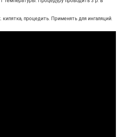
ет температуры. Процедуру проводить 3 р. в
к. кипятка, процедить. Применять для ингаляций.