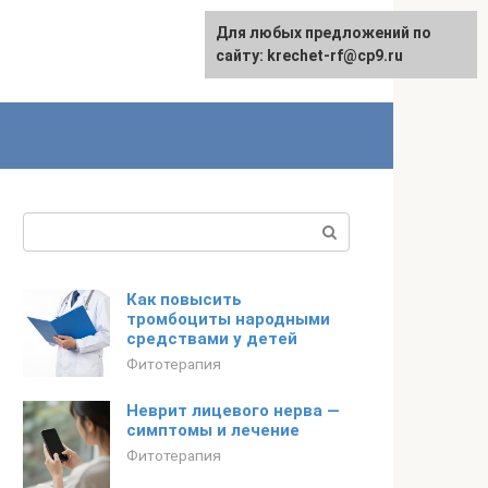
Для любых предложений по
English
сайту: krechet-rf@cp9.ru
Поиск:
Как повысить
тромбоциты народными
средствами у детей
Фитотерапия
Неврит лицевого нерва —
симптомы и лечение
Фитотерапия