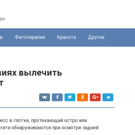
ды
в
Фитотерапия
Красота
Другое
виях вылечить
т
есс в глотке, протекающий остро или
нгита обнаруживаются при осмотре задней