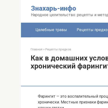
Перейти
Знахарь-инфо
к
контенту
Народное целительство: рецепты и мето
Целебные травы
Рецепты предко
Главная
»
Рецепты предков
Как в домашних усло
хронический фаринги
Фарингит — это воспалительный проц
хронически. Местные признаки фари
стенки глотки.