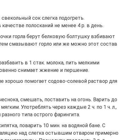
 свекольный сок слегка подогреть.
качестве полосканий не менее 4 р. в день.
лочки горла берут белковую болтушку взбивают
атем смазывают горло или же можно этот состав
 разбавить в 1 стак. молока, пить мелкими
новенно снимает жжение и першение.
ле хорошо помогает содово-солевой раствор для
 чеснока, смешать, поставить на огонь. Варить до
 мягким. Употреблять через каждые 2 ч. по 1 ч. л.,
 разного типа острого фарингита.
кипятка, поварить 10 мин. на водяной бане. С
галяцию над слегка остывшим отваром примерно