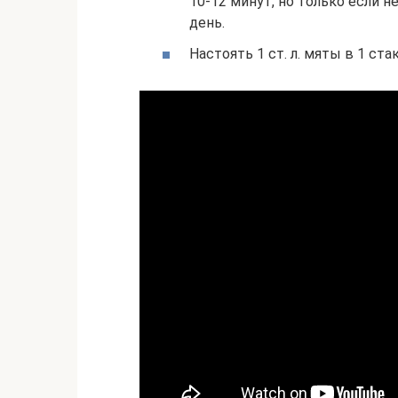
10-12 минут, но только если н
день.
Настоять 1 ст. л. мяты в 1 ста