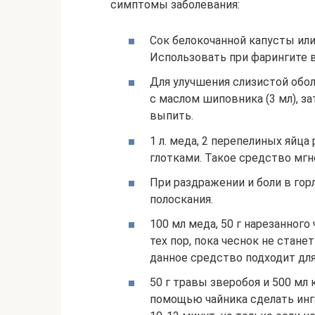
симптомы заболевания:
Сок белокочанной капусты или
Использовать при фарингите в 
Для улучшения слизистой обо
с маслом шиповника (3 мл), з
выпить.
1 л. меда, 2 перепелиных яйца
глотками. Такое средство мг
При раздражении и боли в гор
полоскания.
100 мл меда, 50 г нарезанного
тех пор, пока чеснок не станет
данное средство подходит для
50 г травы зверобоя и 500 мл 
помощью чайника сделать ин