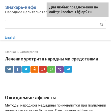
Перейти
Знахарь-инфо
Для любых предложений по
к
Народное целительство: рецепты и методы
сайту: krechet-rf@cp9.ru
контенту
Поиск:
English
Главная
»
Фитотерапия
Лечение уретрита народными средствами
Ожидаемые эффекты
Методы народной медицины применяются при появлении
первых симптомов болезни. Ожидаемые эффекты