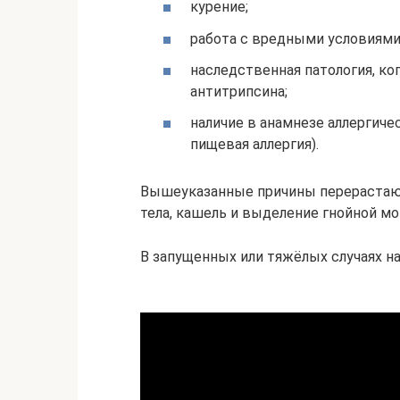
курение;
работа с вредными условиями
наследственная патология, ко
антитрипсина;
наличие в анамнезе аллергиче
пищевая аллергия).
Вышеуказанные причины перерастают
тела, кашель и выделение гнойной м
В запущенных или тяжёлых случаях н