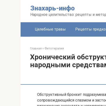
Перейти
Знахарь-инфо
к
контенту
Народное целительство: рецепты и мето
Целебные травы
Рецепты предко
Главная
»
Фитотерапия
Хронический обструк
народными средства
Обструктивный бронхит подразумевае
сопровождающийся спазмом и застое
разжижение экссудата и нормализац