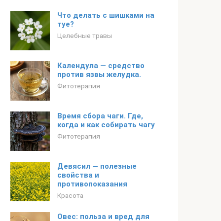
Что делать с шишками на
туе?
Целебные травы
Календула — средство
против язвы желудка.
Фитотерапия
Время сбора чаги. Где,
когда и как собирать чагу
Фитотерапия
Девясил — полезные
свойства и
противопоказания
Красота
Овес: польза и вред для