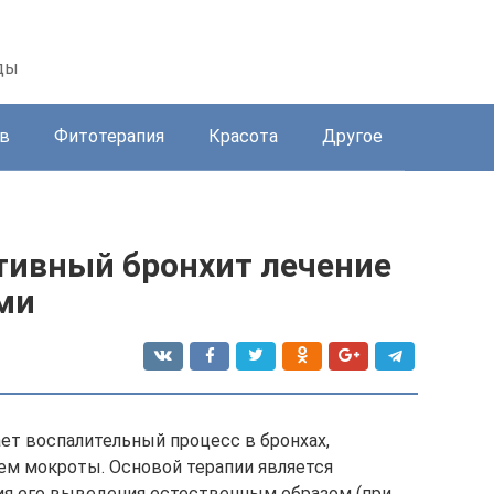
ды
в
Фитотерапия
Красота
Другое
тивный бронхит лечение
ми
т воспалительный процесс в бронхах,
м мокроты. Основой терапии является
ия его выведения естественным образом (при