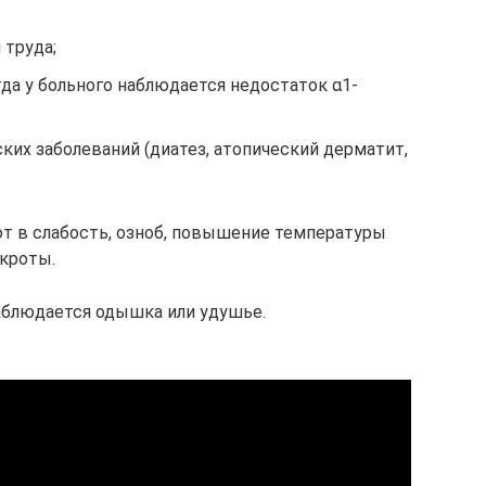
 труда;
гда у больного наблюдается недостаток α1-
ских заболеваний (диатез, атопический дерматит,
 в слабость, озноб, повышение температуры
окроты.
аблюдается одышка или удушье.