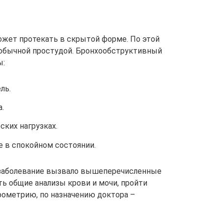
ожет протекать в скрытой форме. По этой
 обычной простудой. Бронхообструктивный
ы:
ль.
.
ких нагрузках.
 в спокойном состоянии.
 заболевание вызвало вышеперечисленные
ь общие анализы крови и мочи, пройти
рометрию, по назначению доктора –