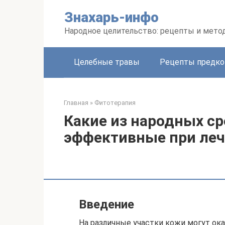
Перейти
Знахарь-инфо
к
контенту
Народное целительство: рецепты и мето
Целебные травы
Рецепты предко
Главная
»
Фитотерапия
Какие из народных с
эффективные при леч
Введение
На различные участки кожи могут о