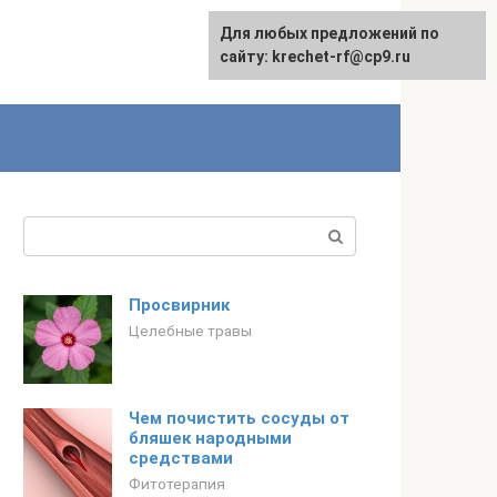
Для любых предложений по
English
сайту: krechet-rf@cp9.ru
Поиск:
Просвирник
Целебные травы
Чем почистить сосуды от
бляшек народными
средствами
Фитотерапия