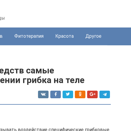
ды
в
Фитотерапия
Красота
Другое
редств самые
ении грибка на теле
казывать воздействие специфические грибковые