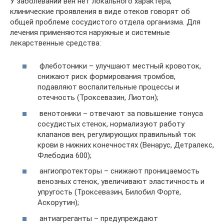
У заболеваний вен нет локального характера,
клинические проявления в виде отеков говорят об
общей проблеме сосудистого отдела организма. Для
лечения применяются наружные и системные
лекарственные средства:
флеботоники – улучшают местный кровоток,
снижают риск формирования тромбов,
подавляют воспалительные процессы и
отечность (Троксевазин, Лиотон);
венотоники – отвечают за повышение тонуса
сосудистых стенок, нормализуют работу
клапанов вен, регулирующих правильный ток
крови в нижних конечностях (Венарус, Детралекс,
Флебодиа 600);
ангиопротекторы – снижают проницаемость
венозных стенок, увеличивают эластичность и
упругость (Троксевазин, Билобил Форте,
Аскорутин);
антиагреганты – предупреждают