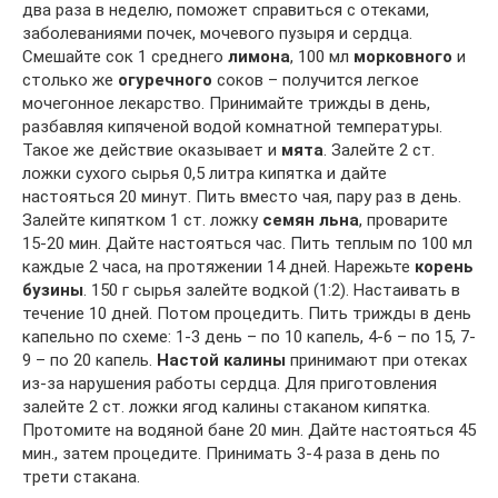
два раза в неделю, поможет справиться с отеками,
заболеваниями почек, мочевого пузыря и сердца.
Смешайте сок 1 среднего
лимона
, 100 мл
морковного
и
столько же
огуречного
соков – получится легкое
мочегонное лекарство. Принимайте трижды в день,
разбавляя кипяченой водой комнатной температуры.
Такое же действие оказывает и
мята
. Залейте 2 ст.
ложки сухого сырья 0,5 литра кипятка и дайте
настояться 20 минут. Пить вместо чая, пару раз в день.
Залейте кипятком 1 ст. ложку
семян льна
, проварите
15-20 мин. Дайте настояться час. Пить теплым по 100 мл
каждые 2 часа, на протяжении 14 дней. Нарежьте
корень
бузины
. 150 г сырья залейте водкой (1:2). Настаивать в
течение 10 дней. Потом процедить. Пить трижды в день
капельно по схеме: 1-3 день – по 10 капель, 4-6 – по 15, 7-
9 – по 20 капель.
Настой калины
принимают при отеках
из-за нарушения работы сердца. Для приготовления
залейте 2 ст. ложки ягод калины стаканом кипятка.
Протомите на водяной бане 20 мин. Дайте настояться 45
мин., затем процедите. Принимать 3-4 раза в день по
трети стакана.