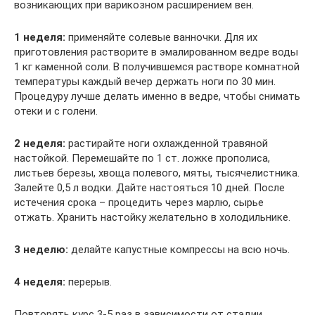
возникающих при варикозном расширением вен.
1 неделя:
применяйте солевые ванночки. Для их
приготовления растворите в эмалированном ведре воды
1 кг каменной соли. В получившемся растворе комнатной
температуры каждый вечер держать ноги по 30 мин.
Процедуру лучше делать именно в ведре, чтобы снимать
отеки и с голени.
2 неделя:
растирайте ноги охлажденной травяной
настойкой. Перемешайте по 1 ст. ложке прополиса,
листьев березы, хвоща полевого, мяты, тысячелистника.
Залейте 0,5 л водки. Дайте настояться 10 дней. После
истечения срока – процедить через марлю, сырье
отжать. Хранить настойку желательно в холодильнике.
3 неделю:
делайте капустные компрессы на всю ночь.
4 неделя:
перерыв.
Повторять курс 3-5 раз в зависимости от стадии