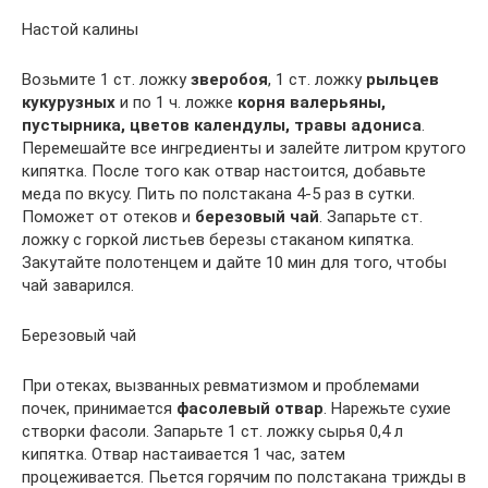
Настой калины
Возьмите 1 ст. ложку
зверобоя
, 1 ст. ложку
рыльцев
кукурузных
и по 1 ч. ложке
корня валерьяны,
пустырника, цветов календулы, травы адониса
.
Перемешайте все ингредиенты и залейте литром крутого
кипятка. После того как отвар настоится, добавьте
меда по вкусу. Пить по полстакана 4-5 раз в сутки.
Поможет от отеков и
березовый чай
. Запарьте ст.
ложку с горкой листьев березы стаканом кипятка.
Закутайте полотенцем и дайте 10 мин для того, чтобы
чай заварился.
Березовый чай
При отеках, вызванных ревматизмом и проблемами
почек, принимается
фасолевый отвар
. Нарежьте сухие
створки фасоли. Запарьте 1 ст. ложку сырья 0,4 л
кипятка. Отвар настаивается 1 час, затем
процеживается. Пьется горячим по полстакана трижды в