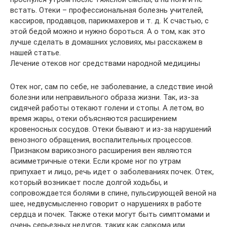
встать. Отеки – профессиональная болезнь учителей,
кассиров, продавцов, парикмахеров и т. д. К счастью, с
этой бедой можно и нужно бороться. А о том, как это
лучше сделать в домашних условиях, мы расскажем в
нашей статье.
Лечение отеков ног средствами народной медицины
Отек ног, сам по себе, не заболевание, а следствие иной
болезни или неправильного образа жизни. Так, из-за
сидячей работы отекают голени и стопы. А летом, во
время жары, отеки объясняются расширением
кровеносных сосудов. Отеки бывают и из-за нарушений
венозного обращения, воспалительных процессов.
Признаком варикозного расширения вен являются
асимметричные отеки. Если кроме ног по утрам
припухает и лицо, речь идет о заболеваниях почек. Отек,
который возникает после долгой ходьбы, и
сопровождается болями в спине, пульсирующей веной на
шее, недвусмысленно говорит о нарушениях в работе
сердца и почек. Также отеки могут быть симптомами и
очень серьезных недугов, таких как саркома или