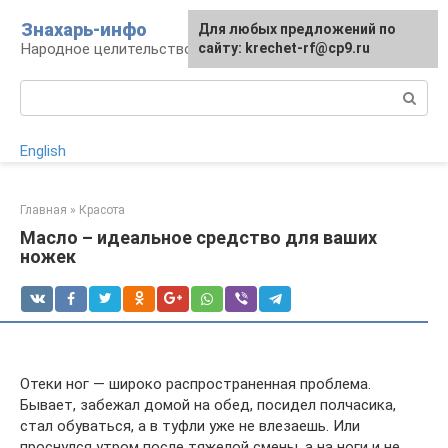
Перейти
Знахарь-инфо
Для любых предложений по
к
Народное целительство: рецепты и методы
сайту: krechet-rf@cp9.ru
контенту
Поиск:
English
Главная
»
Красота
Масло – идеальное средство для ваших
ножек
Отеки ног — широко распространенная проблема.
Бывает, забежал домой на обед, посидел полчасика,
стал обуваться, а в туфли уже не влезаешь. Или
проснулся утром после тяжелой смены, а на ноги и не