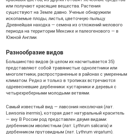
или получают красящие вещества. Растения
существуют на Земле давно. Ученые обнаружили
ископаемые плоды, листья, цветочную пыльцу.
Древнейшая находка — семена из отложений мелового
периода на территории Мексике и палеогенового — в
Южной Англии.
Разнообразие видов
Большинство видов (в целом их насчитывается 35)
представляют собой травянистые однолетники или
многолетники, распространенные в районах с умеренным
климатом. Редко и только в тропиках встречаются
одревесневшие дербенники: кустарники и деревья с
четырехреберными молодыми ветвями.
Самый известный вид — лавсония неколючая (лат.
Lawsonia inermis), которая дает натуральный краситель
— хну. В России род представлен двумя видами:
дербенником иволистным (лат. Lythrum salicaria) и
дербенником прутовидным (лат. Lythrum virgatum).