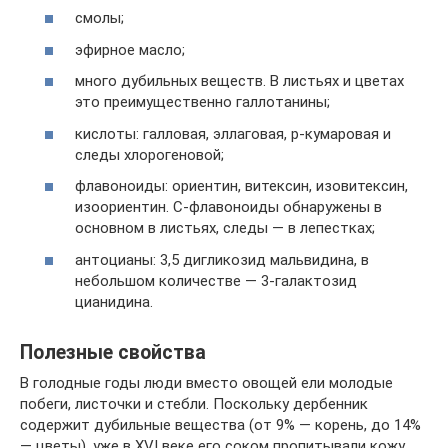
смолы;
эфирное масло;
много дубильных веществ. В листьях и цветах
это преимущественно галлотанины;
кислоты: галловая, эллаговая, p-кумаровая и
следы хлорогеновой;
флавоноиды: ориентин, витексин, изовитексин,
изоориентин. C-флавоноиды обнаружены в
основном в листьях, следы — в лепестках;
антоцианы: 3,5 дигликозид мальвидина, в
небольшом количестве — 3-галактозид
цианидина.
Полезные свойства
В голодные годы люди вместо овощей ели молодые
побеги, листочки и стебли. Поскольку дербенник
содержит дубильные вещества (от 9% — корень, до 14%
— цветы), уже в XVI веке его соком пропитывали кожу,