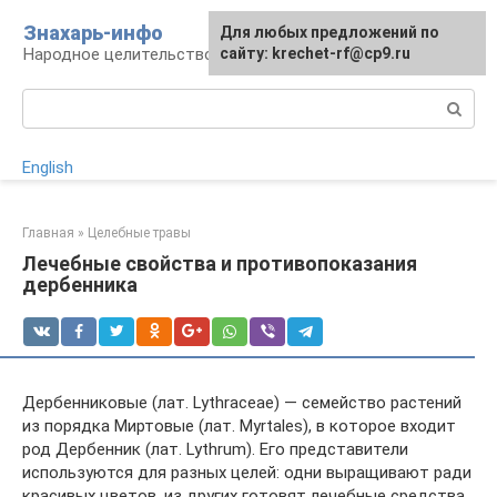
Перейти
Знахарь-инфо
Для любых предложений по
к
Народное целительство: рецепты и методы
сайту: krechet-rf@cp9.ru
контенту
Поиск:
English
Главная
»
Целебные травы
Лечебные свойства и противопоказания
дербенника
Дербенниковые (лат. Lythraceae) — семейство растений
из порядка Миртовые (лат. Myrtales), в которое входит
род Дербенник (лат. Lythrum). Его представители
используются для разных целей: одни выращивают ради
красивых цветов, из других готовят лечебные средства