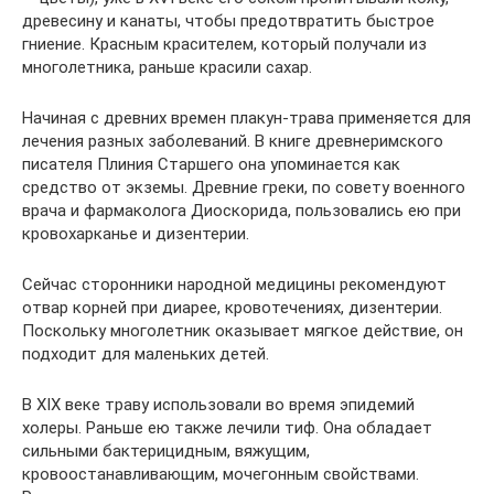
древесину и канаты, чтобы предотвратить быстрое
гниение. Красным красителем, который получали из
многолетника, раньше красили сахар.
Начиная с древних времен плакун-трава применяется для
лечения разных заболеваний. В книге древнеримского
писателя Плиния Старшего она упоминается как
средство от экземы. Древние греки, по совету военного
врача и фармаколога Диоскорида, пользовались ею при
кровохарканье и дизентерии.
Сейчас сторонники народной медицины рекомендуют
отвар корней при диарее, кровотечениях, дизентерии.
Поскольку многолетник оказывает мягкое действие, он
подходит для маленьких детей.
В XIX веке траву использовали во время эпидемий
холеры. Раньше ею также лечили тиф. Она обладает
сильными бактерицидным, вяжущим,
кровоостанавливающим, мочегонным свойствами.