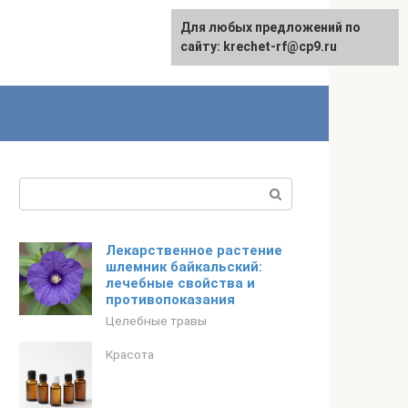
Для любых предложений по
English
сайту: krechet-rf@cp9.ru
Поиск:
Лекарственное растение
шлемник байкальский:
лечебные свойства и
противопоказания
Целебные травы
Красота