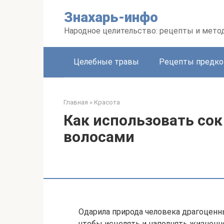
Перейти
Знахарь-инфо
к
контенту
Народное целительство: рецепты и мето
Целебные травы
Рецепты предко
Главная
»
Красота
Как использовать сок 
волосами
Одарила природа человека драгоценн
чтобы исцелять и наполнять жизненно