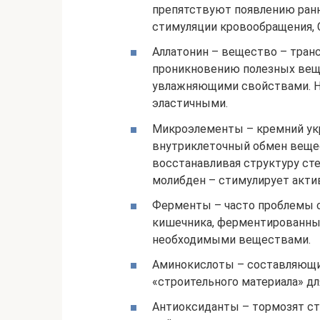
препятствуют появлению ранне
стимуляции кровообращения, 
Аллатонин – вещество – тра
проникновению полезных вещ
увлажняющими свойствами. Не
эластичными.
Микроэлементы – кремний укр
внутриклеточный обмен вещес
восстанавливая структуру сте
молибден – стимулирует акти
Ферменты – часто проблемы с
кишечника, ферментированны
необходимыми веществами.
Аминокислоты – составляющие
«строительного материала» дл
Антиоксиданты – тормозят с