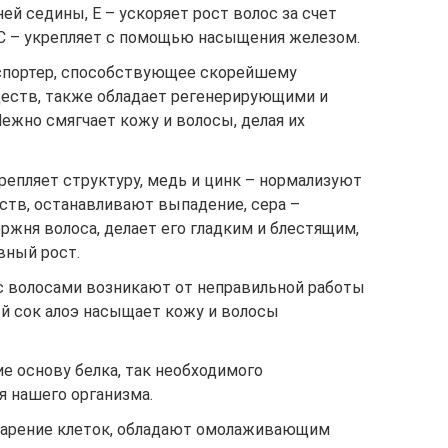
й седины, Е – ускоряет рост волос за счет
С – укрепляет с помощью насыщения железом.
нспортер, способствующее скорейшему
еств, также обладает регенерирующими и
жно смягчает кожу и волосы, делая их
епляет структуру, медь и цинк – нормализуют
тв, останавливают выпадение, сера –
ржня волоса, делает его гладким и блестящим,
вный рост.
 волосами возникают от неправильной работы
й сок алоэ насыщает кожу и волосы
 основу белка, так необходимого
я нашего организма.
тарение клеток, обладают омолаживающим