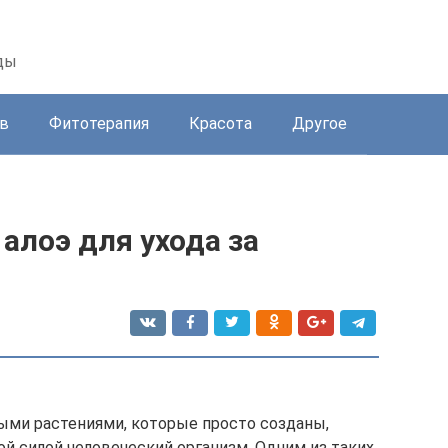
ды
в
Фитотерапия
Красота
Другое
алоэ для ухода за
ыми растениями, которые просто созданы,
й силой человеческий организм. Одним из таких