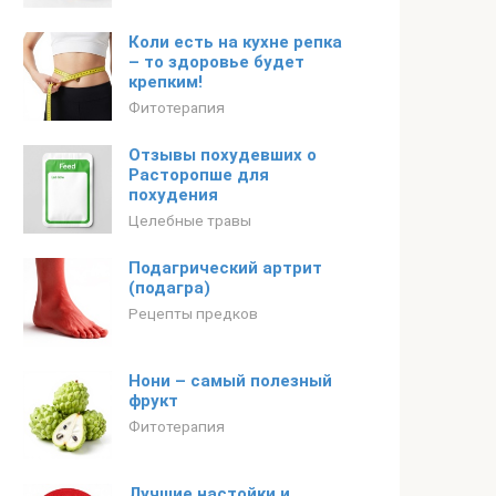
Коли есть на кухне репка
– то здоровье будет
крепким!
Фитотерапия
Отзывы похудевших о
Расторопше для
похудения
Целебные травы
Подагрический артрит
(подагра)
Рецепты предков
Нони – самый полезный
фрукт
Фитотерапия
Лучшие настойки и