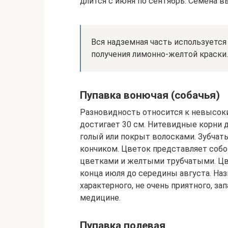
длится с июня по сентябрь. Семена 
Вся надземная часть используется
получения лимонно-желтой краски.
Пупавка вонючая (собачья)
Разновидность относится к невысок
достигает 30 см. Нитевидные корни 
голый или покрыт волосками. Зубчаты
кончиком. Цветок представляет соб
цветками и желтыми трубчатыми. Цв
конца июля до середины августа. Наз
характерного, не очень приятного, за
медицине.
Пупавка полевая