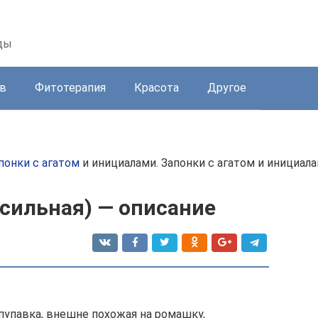
ды
в
Фитотерапия
Красота
Другое
понки с агатом
и инициалами. Запонки с агатом и инициала
сильная) — описание
 пупавка, внешне похожая на ромашку,