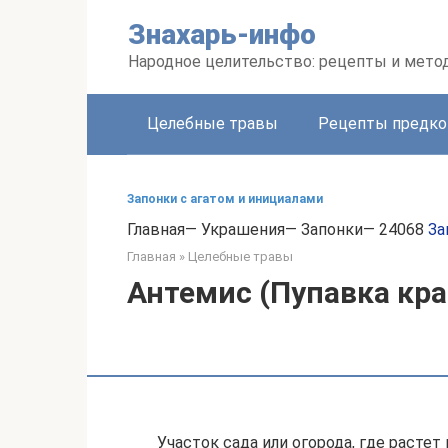
Перейти
Знахарь-инфо
к
контенту
Народное целительство: рецепты и мето
Целебные травы
Рецепты предко
Запонки с агатом и инициалами
Главная— Украшения— Запонки— 24068
За
Главная
»
Целебные травы
Антемис (Пупавка кра
Участок сада или огорода, где растет