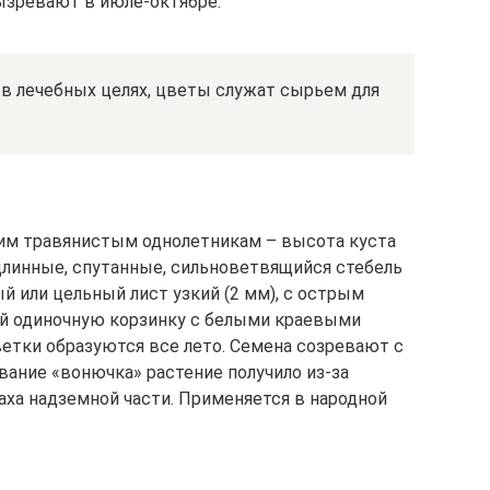
вызревают в июле-октябре.
 в лечебных целях, цветы служат сырьем для
им травянистым однолетникам – высота куста
длинные, спутанные, сильноветвящийся стебель
й или цельный лист узкий (2 мм), с острым
ой одиночную корзинку с белыми краевыми
етки образуются все лето. Семена созревают с
вание «вонючка» растение получило из-за
паха надземной части. Применяется в народной