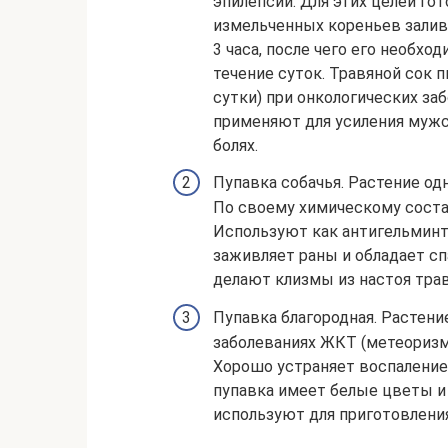
эпилепсии. Для этих целей го
измельченных кореньев залива
3 часа, после чего его необход
течение суток. Травяной сок 
сутки) при онкологических за
применяют для усиления мужс
болях.
Пупавка собачья. Растение од
По своему химическому соста
Используют как антигельминт
заживляет раны и обладает с
делают клизмы из настоя тра
Пупавка благородная. Растени
заболеваниях ЖКТ (метеоризм,
Хорошо устраняет воспаление 
пупавка имеет белые цветы и
используют для приготовления