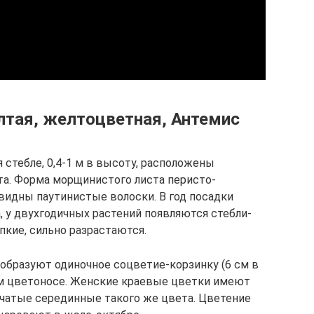
лтая, желтоцветная, Антемис
тебле, 0,4-1 м в высоту, расположены
та. Форма морщинистого листа перисто-
 видны паутинистые волоски. В год посадки
, у двухгодичных растений появляются стебли-
пкие, сильно разрастаются.
образуют одиночное соцветие-корзинку (6 см в
ом цветоносе. Женские краевые цветки имеют
чатые серединные такого же цвета. Цветение