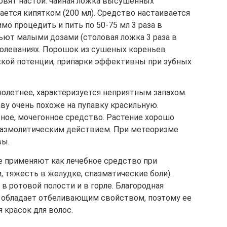
товят настой: чайная ложка высушенных
ется кипятком (200 мл). Средство настаивается
имо процедить и пить по 50-75 мл 3 раза в
пьют малыми дозами (столовая ложка 3 раза в
болеваниях. Порошок из сушеных кореньев
кой потенции, припарки эффективны при зубных
нолетнее, характеризуется неприятным запахом.
ву очень похоже на пупавку красильную.
ное, мочегонное средство. Растение хорошо
пазмолитическим действием. При метеоризме
вы.
е применяют как лечебное средство при
 тяжесть в желудке, спазматические боли).
в ротовой полости и в горле. Благородная
 обладает отбеливающим свойством, поэтому ее
 красок для волос.