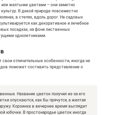
 или желтыми цветами – они заметно
культур. В дикой природе повсеместно
полянах, в степях, вдоль дорог. На садовых
культивируется как декоративное и лечебное
овых посадках, на фоне лиственных
тущими однолетниками.
ов
 свои отличительные особенности, иногда не
идов поможет составить представление о
венные. Название цветок получил из-за его
тки опускаются, как бы прячутся, а желтая
аружу. Корзинка в вечернее время выглядит
ой юбочке. В простонародье цветок иногда