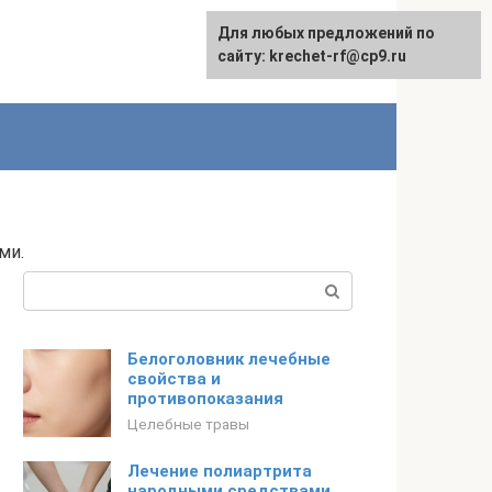
Для любых предложений по
English
сайту: krechet-rf@cp9.ru
ми.
Поиск:
Белоголовник лечебные
свойства и
противопоказания
Целебные травы
Лечение полиартрита
народными средствами