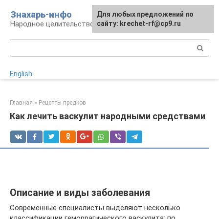
Перейти
Знахарь-инфо
Для любых предложений по
к
Народное целительство: рецепты и методы
сайту: krechet-rf@cp9.ru
контенту
Поиск:
English
Главная
»
Рецепты предков
Как лечить васкулит народными средствами
Описание и виды заболевания
Современные специалисты выделяют несколько
классификации геморрагического васкулита: по