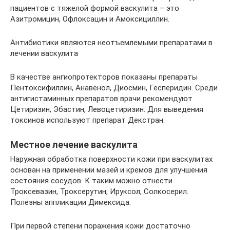
пациентов с тяжелой формой васкулита – это
Азитромицин, Офлоксацин и Амоксициллин.
Антибиотики являются неотъемлемыми препаратами в
лечении васкулита
В качестве ангиопротекторов показаны препараты
Пентоксифиллин, Анавенол, Диосмин, Гесперидин. Среди
антигистаминных препаратов врачи рекомендуют
Цетиризин, Эбастин, Левоцетиризин. Для выведения
токсинов используют препарат Декстран.
Местное лечение васкулита
Наружная обработка поверхности кожи при васкулитах
основан на применении мазей и кремов для улучшения
состояния сосудов. К таким можно отнести
Троксевазин, Троксерутин, Ируксол, Солкосерил.
Полезны аппликации Димексида.
При первой степени поражения кожи достаточно