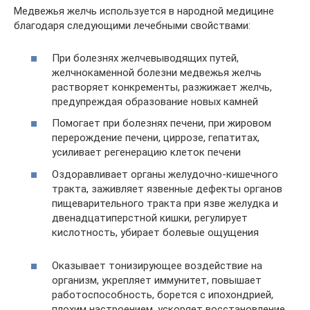
Медвежья желчь используется в народной медицине
благодаря следующими лечебными свойствами:
При болезнях желчевыводящих путей,
желчнокаменной болезни медвежья желчь
растворяет конкременты, разжижает желчь,
предупреждая образование новых камней
Помогает при болезнях печени, при жировом
перерождение печени, циррозе, гепатитах,
усиливает регенерацию клеток печени
Оздоравливает органы желудочно-кишечного
тракта, заживляет язвенные дефекты органов
пищеварительного тракта при язве желудка и
двенадцатиперстной кишки, регулирует
кислотность, убирает болевые ощущения
Оказывает тонизирующее воздействие на
организм, укрепляет иммунитет, повышает
работоспособность, борется с ипохондрией,
плохим настроением, ускоряет восстановление