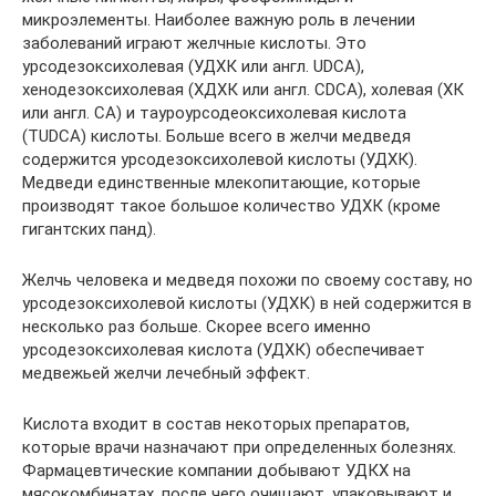
микроэлементы. Наиболее важную роль в лечении
заболеваний играют желчные кислоты. Это
урсодезоксихолевая (УДХК или англ. UDCA),
хенодезоксихолевая (ХДХК или англ. CDCA), холевая (ХК
или англ. CA) и тауроурсодеоксихолевая кислота
(TUDCA) кислоты. Больше всего в желчи медведя
содержится урсодезоксихолевой кислоты (УДХК).
Медведи единственные млекопитающие, которые
производят такое большое количество УДХК (кроме
гигантских панд).
Желчь человека и медведя похожи по своему составу, но
урсодезоксихолевой кислоты (УДХК) в ней содержится в
несколько раз больше. Скорее всего именно
урсодезоксихолевая кислота (УДХК) обеспечивает
медвежьей желчи лечебный эффект.
Кислота входит в состав некоторых препаратов,
которые врачи назначают при определенных болезнях.
Фармацевтические компании добывают УДКХ на
мясокомбинатах, после чего очищают, упаковывают и