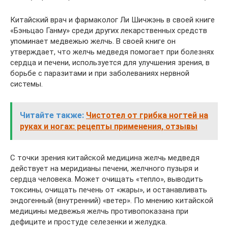
Китайский врач и фармаколог Ли Шичжэнь в своей книге
«Бэньцао Ганму» среди других лекарственных средств
упоминает медвежью желчь. В своей книге он
утверждает, что желчь медведя помогает при болезнях
сердца и печени, используется для улучшения зрения, в
борьбе с паразитами и при заболеваниях нервной
системы.
Читайте также:
Чистотел от грибка ногтей на
руках и ногах: рецепты применения, отзывы
С точки зрения китайской медицина желчь медведя
действует на меридианы печени, желчного пузыря и
сердца человека. Может очищать «тепло», выводить
токсины, очищать печень от «жары», и останавливать
эндогенный (внутренний) «ветер». По мнению китайской
медицины медвежья желчь противопоказана при
дефиците и простуде селезенки и желудка.