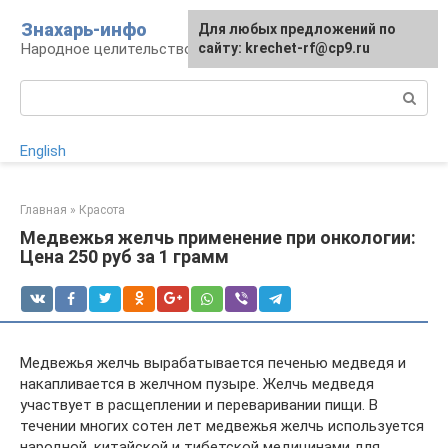
Перейти
Знахарь-инфо
Для любых предложений по
к
Народное целительство: рецепты и методы
сайту: krechet-rf@cp9.ru
контенту
Поиск:
English
Главная
»
Красота
Медвежья желчь применение при онкологии:
Цена 250 руб за 1 грамм
Медвежья желчь вырабатывается печенью медведя и
накапливается в желчном пузыре. Желчь медведя
участвует в расщеплении и переваривании пищи. В
течении многих сотен лет медвежья желчь используется
народной, китайской и тибетской медицинами для