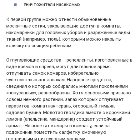
Уничтожители насекомых.
К первой группе можно отнести обыкновенные
москитные сетки, закрывающие доступ в комнаты,
накомарники для головных уборов и разреженные виды
тканей (например, тюль), которыми можно накрыть
коляску со спящим ребенком.
Отпугивающие средства – репелленты, изготовленные в
виде кремов и спреев, могут длительное время
отпугивать самок комаров, избирательно
чувствительных к запахам. Народные средства,
сведения о которых собирались многими поколениями
«покусанных», разнообразны. Хотя основными признано
совсем немного растений, запах которых отпугивает
паразитов: комнатная герань, огородный тимьян,
садовая бузина. Молотая гвоздика вместе с корочками
лимона (апельсина, мандарина) создает устойчивый
аромат. Не полетят комары в комнату, если на
подоконник поместить салфетку, смоченную
гвоздичным и цитрусовым маслами.