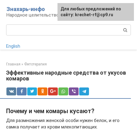
Перейти
Знахарь-инфо
Для любых предложений по
к
Народное целительство: рецепты и методы
сайту: krechet-rf@cp9.ru
контенту
Поиск:
English
Главная
»
Фитотерапия
Эффективные народные средства от укусов
комаров
Почему и чем комары кусают?
Для размножения женской особи нужен белок, и его
самка получает из крови млекопитающих.