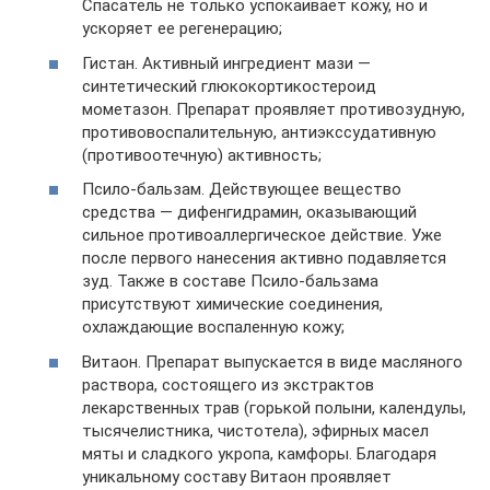
Спасатель не только успокаивает кожу, но и
ускоряет ее регенерацию;
Гистан. Активный ингредиент мази —
синтетический глюкокортикостероид
мометазон. Препарат проявляет противозудную,
противовоспалительную, антиэкссудативную
(противоотечную) активность;
Псило-бальзам. Действующее вещество
средства — дифенгидрамин, оказывающий
сильное противоаллергическое действие. Уже
после первого нанесения активно подавляется
зуд. Также в составе Псило-бальзама
присутствуют химические соединения,
охлаждающие воспаленную кожу;
Витаон. Препарат выпускается в виде масляного
раствора, состоящего из экстрактов
лекарственных трав (горькой полыни, календулы,
тысячелистника, чистотела), эфирных масел
мяты и сладкого укропа, камфоры. Благодаря
уникальному составу Витаон проявляет