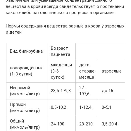
Увеличение или уменьшение концентрации данного
вещества в крови всегда свидетельствует о протекании
какого-либо патологического процесса в организме.
Нормы содержания вещества разные в крови у взрослых
и детей:
Возраст
Вид билирубина
пациента
младенцы
дети
новорождённые
(3-6
старше
взрослые
(1-3 сутки)
суток)
месяца
Непрямой
27-
23,5-179,8
до 16
(мкмоль/литр)
197,6
1
Прямой
0
0,5-10,2
1-12,4
0-5,1
(мкмоль/литр)
5
Общий
8
24-190
28-210
3,5-20,4
(мкмоль/литр)
2