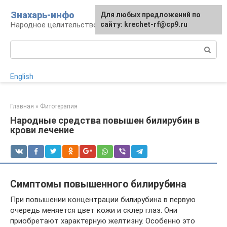
Перейти
Знахарь-инфо
Для любых предложений по
к
Народное целительство: рецепты и методы
сайту: krechet-rf@cp9.ru
контенту
Поиск:
English
Главная
»
Фитотерапия
Народные средства повышен билирубин в
крови лечение
Симптомы повышенного билирубина
При повышении концентрации билирубина в первую
очередь меняется цвет кожи и склер глаз. Они
приобретают характерную желтизну. Особенно это