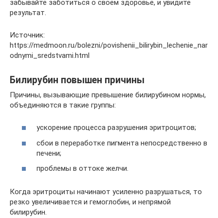
забывайте заботиться о своём здоровье, и увидите
результат.
Источник:
https://medmoon.ru/bolezni/povishenii_bilirybin_lechenie_nar
odnymi_sredstvami.html
Билирубин повышен причины
Причины, вызывающие превышение билирубином нормы,
объединяются в такие группы:
ускорение процесса разрушения эритроцитов;
сбои в переработке пигмента непосредственно в
печени;
проблемы в оттоке желчи.
Когда эритроциты начинают усиленно разрушаться, то
резко увеличивается и гемоглобин, и непрямой
билирубин.